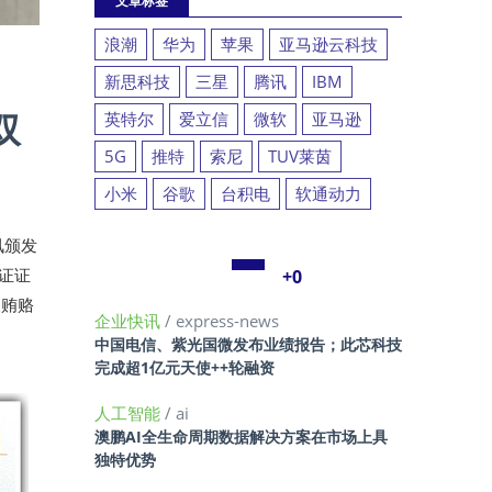
文章标签
浪潮
华为
苹果
亚马逊云科技
新思科技
三星
腾讯
IBM
双
英特尔
爱立信
微软
亚马逊
5G
推特
索尼
TUV莱茵
小米
谷歌
台积电
软通动力
讯颁发
认证证
+0
反贿赂
企业快讯
/ express-news
中国电信、紫光国微发布业绩报告；此芯科技
完成超1亿元天使++轮融资
人工智能
/ ai
澳鹏AI全生命周期数据解决方案在市场上具
独特优势