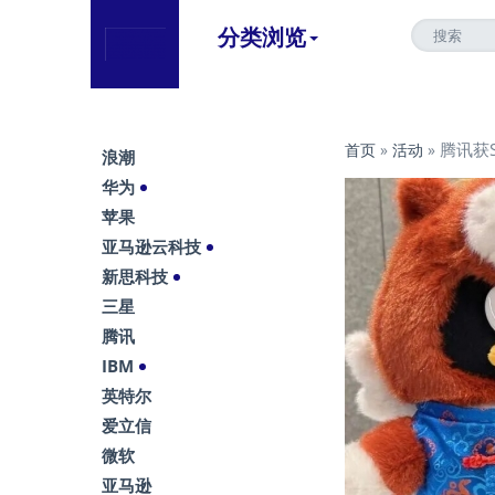
分类浏览
腾讯获
首页
»
活动
»
浪潮
华为
苹果
亚马逊云科技
新思科技
三星
腾讯
IBM
英特尔
爱立信
微软
亚马逊