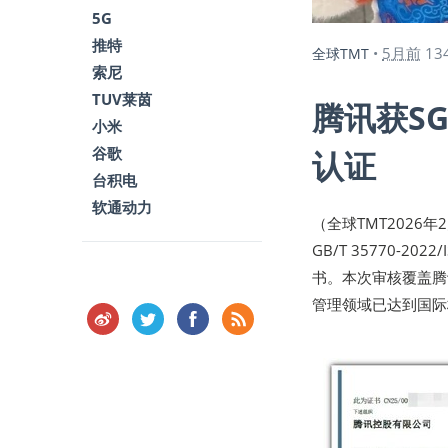
5G
推特
5月前
13
全球TMT
•
索尼
TUV莱茵
腾讯获S
小米
谷歌
认证
台积电
软通动力
（全球TMT2026
GB/T 35770-20
书。本次审核覆盖腾
管理领域已达到国际