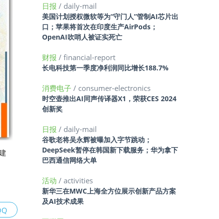
日报
/ daily-mail
美国计划授权微软等为“守门人”管制AI芯片出
口；苹果将首次在印度生产AirPods；
OpenAI吹哨人被证实死亡
财报
/ financial-report
长电科技第一季度净利润同比增长188.7%
消费电子
/ consumer-electronics
时空壶推出AI同声传译器X1，荣获CES 2024
创新奖
日报
/ daily-mail
谷歌老将吴永辉被曝加入字节跳动；
DeepSeek暂停在韩国新下载服务；华为拿下
建
巴西通信网络大单
活动
/ activities
新华三在MWC上海全方位展示创新产品方案
及AI技术成果
QQ