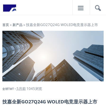
导
搜
航
索
技嘉全新GO27Q24G WOLED电竞显示器上市
首页
»
新产品
»
5月前
1045浏览
全球TMT
•
技嘉全新GO27Q24G WOLED电竞显示器上市