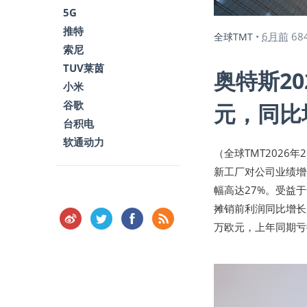
5G
推特
6月前
68
全球TMT
•
索尼
TUV莱茵
奥特斯20
小米
谷歌
元，同比
台积电
软通动力
（全球TMT2026
新工厂对公司业绩增
幅高达27%。受益
摊销前利润同比增长6
万欧元，上年同期亏损