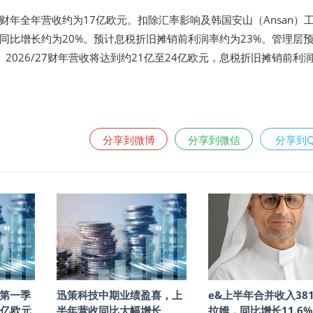
26财年全年营收约为17亿欧元。扣除汇率影响及韩国安山（Ansan）
同比增长约为20%。预计息税折旧摊销前利润率约为23%。管理层
2026/27财年营收将达到约21亿至24亿欧元，息税折旧摊销前利
分享到微博
分享到微信
分享到
年第一季
迅策科技中期业绩盈喜，上
e&上半年合并收入38
9亿欧元
半年营收同比大幅增长
拉姆，同比增长11.6%