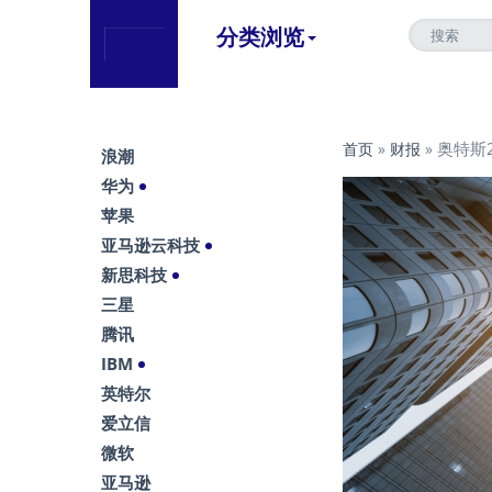
分类浏览
奥特斯
首页
»
财报
»
浪潮
华为
苹果
亚马逊云科技
新思科技
三星
腾讯
IBM
英特尔
爱立信
微软
亚马逊