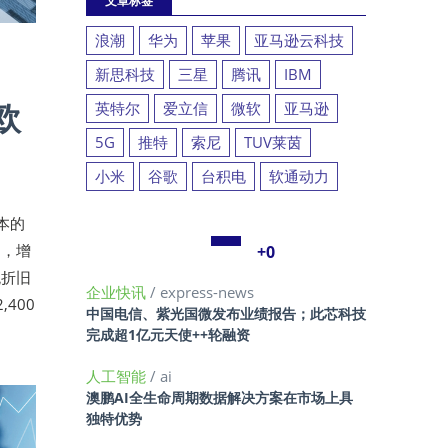
文章标签
浪潮
华为
苹果
亚马逊云科技
新思科技
三星
腾讯
IBM
欧
英特尔
爱立信
微软
亚马逊
5G
推特
索尼
TUV莱茵
小米
谷歌
台积电
软通动力
本的
响，增
+0
税折旧
企业快讯
/ express-news
400
中国电信、紫光国微发布业绩报告；此芯科技
完成超1亿元天使++轮融资
人工智能
/ ai
澳鹏AI全生命周期数据解决方案在市场上具
独特优势