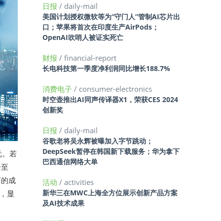
日报
/ daily-mail
美国计划授权微软等为“守门人”管制AI芯片出
口；苹果将首次在印度生产AirPods；
OpenAI吹哨人被证实死亡
财报
/ financial-report
长电科技第一季度净利润同比增长188.7%
消费电子
/ consumer-electronics
时空壶推出AI同声传译器X1，荣获CES 2024
创新奖
日报
/ daily-mail
谷歌老将吴永辉被曝加入字节跳动；
DeepSeek暂停在韩国新下载服务；华为拿下
元。若
巴西通信网络大单
升至
面的成
活动
/ activities
新华三在MWC上海全方位展示创新产品方案
%，显
及AI技术成果