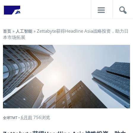
导
搜
航
索
Zettabyte获得Headline Asia战略投资，助力日
首页
»
人工智能
»
本市场拓展
6月前
756浏览
全球TMT
•