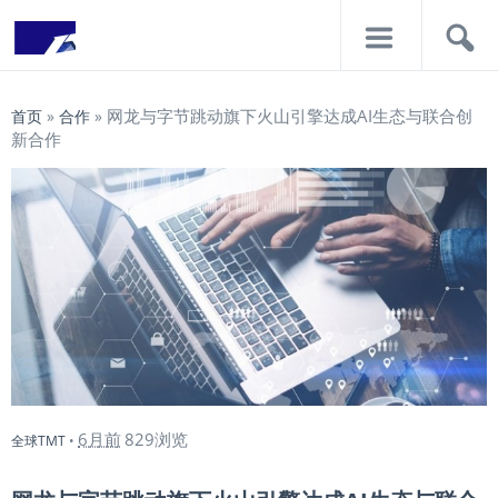
导
搜
航
索
网龙与字节跳动旗下火山引擎达成AI生态与联合创
首页
»
合作
»
新合作
6月前
829浏览
全球TMT
•