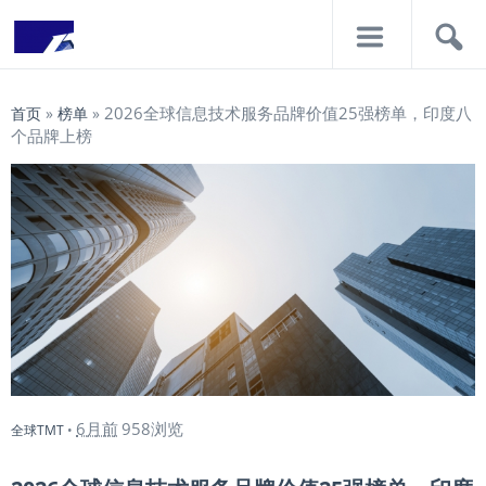
导
搜
航
索
2026全球信息技术服务品牌价值25强榜单，印度八
首页
»
榜单
»
个品牌上榜
6月前
958浏览
全球TMT
•