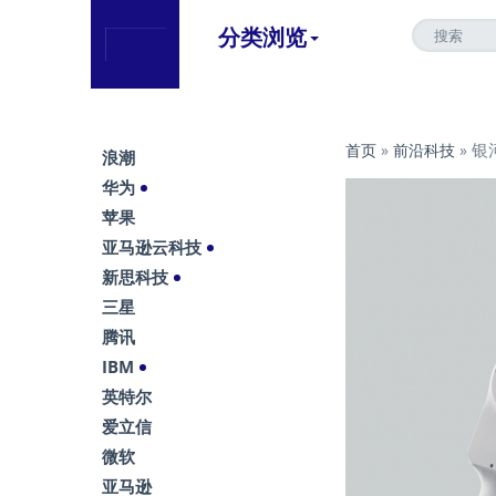
分类浏览
银
首页
»
前沿科技
»
浪潮
华为
苹果
亚马逊云科技
新思科技
三星
腾讯
IBM
英特尔
爱立信
微软
亚马逊