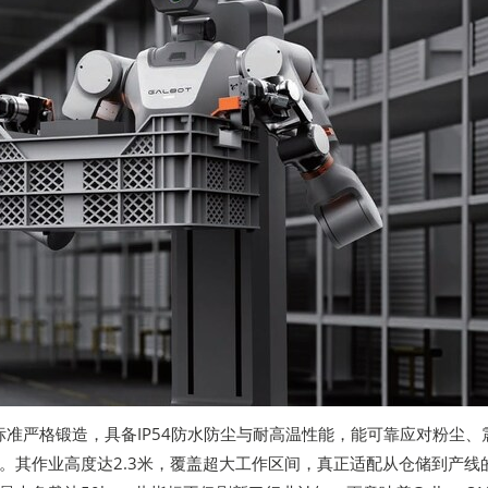
工规级标准严格锻造，具备IP54防水防尘与耐高温性能，能可靠应对粉尘、
。其作业高度达2.3米，覆盖超大工作区间，真正适配从仓储到产线