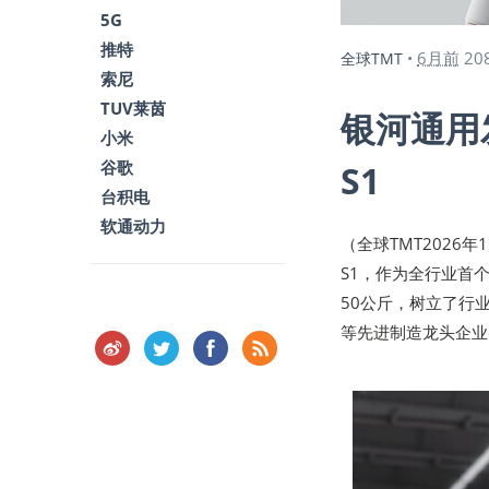
5G
推特
6月前
20
全球TMT
•
索尼
TUV莱茵
银河通用
小米
谷歌
S1
台积电
软通动力
（全球TMT2026
S1，作为全行业首
50公斤，树立了行业
等先进制造龙头企业