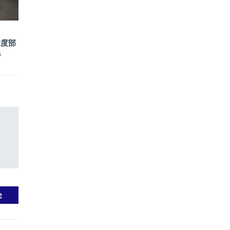
印度部
器