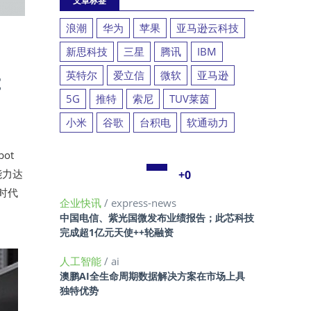
文章标签
浪潮
华为
苹果
亚马逊云科技
新思科技
三星
腾讯
IBM
t
英特尔
爱立信
微软
亚马逊
5G
推特
索尼
TUV莱茵
小米
谷歌
台积电
软通动力
ot
能力达
+0
时代
企业快讯
/ express-news
中国电信、紫光国微发布业绩报告；此芯科技
完成超1亿元天使++轮融资
人工智能
/ ai
澳鹏AI全生命周期数据解决方案在市场上具
独特优势