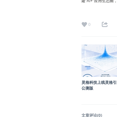
建“AI+”应用生态
0
灵格科技上线灵格引
公测版
文章评论(
0
)