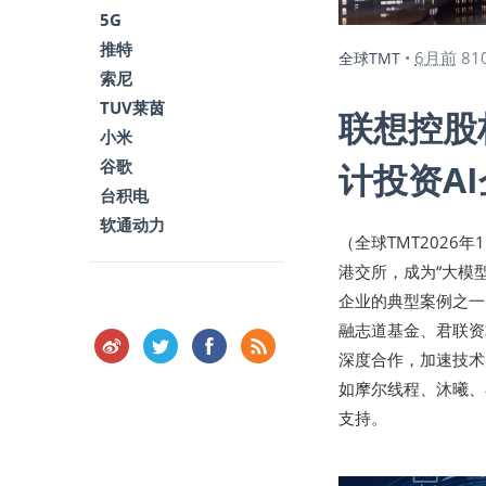
5G
推特
6月前
81
全球TMT
•
索尼
TUV莱茵
联想控股
小米
谷歌
计投资AI
台积电
软通动力
（全球TMT2026
港交所，成为“大模
企业的典型案例之一
融志道基金、君联资
深度合作，加速技术
如摩尔线程、沐曦、
支持。