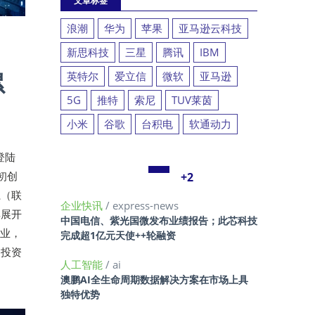
文章标签
浪潮
华为
苹果
亚马逊云科技
新思科技
三星
腾讯
IBM
累
英特尔
爱立信
微软
亚马逊
5G
推特
索尼
TUV莱茵
小米
谷歌
台积电
软通动力
登陆
初创
+2
系（联
企业快讯
/ express-news
其展开
中国电信、紫光国微发布业绩报告；此芯科技
企业，
完成超1亿元天使++轮融资
期投资
人工智能
/ ai
澳鹏AI全生命周期数据解决方案在市场上具
独特优势