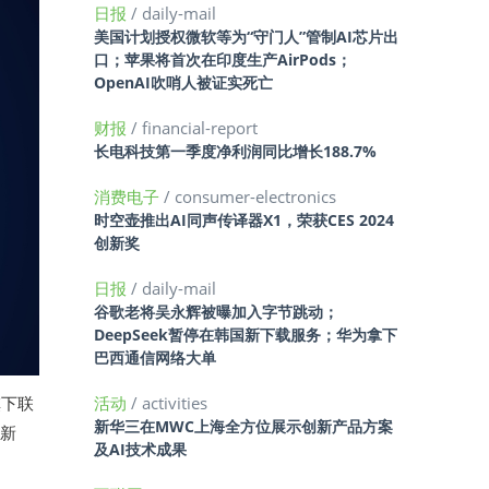
日报
/ daily-mail
美国计划授权微软等为“守门人”管制AI芯片出
口；苹果将首次在印度生产AirPods；
OpenAI吹哨人被证实死亡
财报
/ financial-report
长电科技第一季度净利润同比增长188.7%
消费电子
/ consumer-electronics
时空壶推出AI同声传译器X1，荣获CES 2024
创新奖
日报
/ daily-mail
谷歌老将吴永辉被曝加入字节跳动；
DeepSeek暂停在韩国新下载服务；华为拿下
巴西通信网络大单
旗下联
活动
/ activities
新华三在MWC上海全方位展示创新产品方案
泓新
及AI技术成果