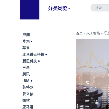
分类浏览
联
首页
»
人工智能
»
浪潮
华为
苹果
亚马逊云科技
新思科技
三星
腾讯
IBM
英特尔
爱立信
微软
亚马逊