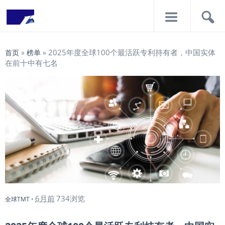
导
搜
航
索
2025年度全球100个最活跃专利持有者，中国实体
首页
»
榜单
»
在前十中有七名
6月前
734浏览
全球TMT
•