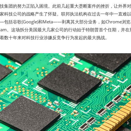
技集团的努力正陷入困境。此前几起重大垄断案件的挫折，让外界
家科技公司的战略产生了怀疑。联邦执法机构在过去一年中一直难
包括谷歌(Google)和Meta——剥离其大部分业务，如Chrome浏
agram。这场拆分美国最大几家公司的行动始于特朗普首个任期，并在
着数十年来对科技行业涉嫌反竞争行为发起的最大挑战。