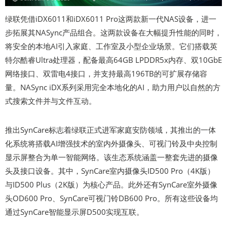
绿联凭借iDX6011和iDX6011 Pro这两款新一代NAS设备，进一
步拓展其NASync产品组合。这两款设备在大幅提升性能的同时，
将安全的本地AI引入家庭、工作室及小型企业场景。它们搭载英
特尔酷睿Ultra处理器，配备最高64GB LPDDR5x内存、双10GbE
网络接口、双雷电4接口，并支持最高196TB的可扩展存储容
量。NASync iDX系列采用完全本地化的AI，助力用户以自然的方
式搜索文件并与文件互动。
推出SynCare标志着绿联正式进军家庭安防领域，其推出的一体
化系统将搭载AI增强技术的室内外摄像头、可视门铃及中央控制
显示屏整合为单一智能网络。该生态系统涵盖一整套先进的摄像
头及接口设备。其中，SynCare室内摄像头ID500 Pro（4K版）
与ID500 Plus（2K版）为核心产品。此外还有SynCare室外摄像
头OD600 Pro、SynCare可视门铃DB600 Pro。所有这些设备均
通过SynCare智能显示屏D500实现互联。