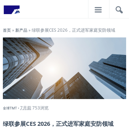
导
搜
航
索
绿联参展CES 2026，正式进军家庭安防领域
首页
»
新产品
»
7月前
753浏览
全球TMT
•
绿联参展CES 2026，正式进军家庭安防领域