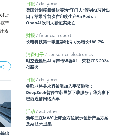
日报
/ daily-mail
美国计划授权微软等为“守门人”管制AI芯片出
oft是
口；苹果将首次在印度生产AirPods；
数据管
OpenAI吹哨人被证实死亡
预计将
财报
/ financial-report
长电科技第一季度净利润同比增长188.7%
消费电子
/ consumer-electronics
时空壶推出AI同声传译器X1，荣获CES 2024
QQ
创新奖
日报
/ daily-mail
谷歌老将吴永辉被曝加入字节跳动；
DeepSeek暂停在韩国新下载服务；华为拿下
巴西通信网络大单
活动
/ activities
新华三在MWC上海全方位展示创新产品方案
及AI技术成果
I基础