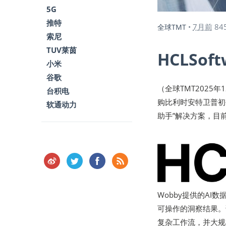
5G
推特
7月前
84
全球TMT
•
索尼
TUV莱茵
HCLSo
小米
谷歌
（全球TMT2025年
台积电
购比利时安特卫普初
软通动力
助手”解决方案，目
Wobby提供的A
可操作的洞察结果。
复杂工作流，并大规