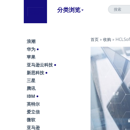
分类浏览
HCLS
首页
»
收购
»
浪潮
华为
苹果
亚马逊云科技
新思科技
三星
腾讯
IBM
英特尔
爱立信
微软
亚马逊