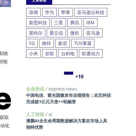
文章标签
浪潮
华为
苹果
亚马逊云科技
新思科技
三星
腾讯
IBM
英特尔
爱立信
微软
亚马逊
5G
推特
索尼
TUV莱茵
计划收
小米
谷歌
台积电
软通动力
智能
+10
企业快讯
/ express-news
中国电信、紫光国微发布业绩报告；此芯科技
完成超1亿元天使++轮融资
人工智能
/ ai
时获取
澳鹏AI全生命周期数据解决方案在市场上具
自动化
独特优势