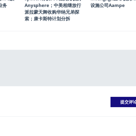
s业务
Anysphere；中美相继放行
设施公司Aampe
派拉蒙天舞收购华纳兄弟探
索；康卡斯特计划分拆