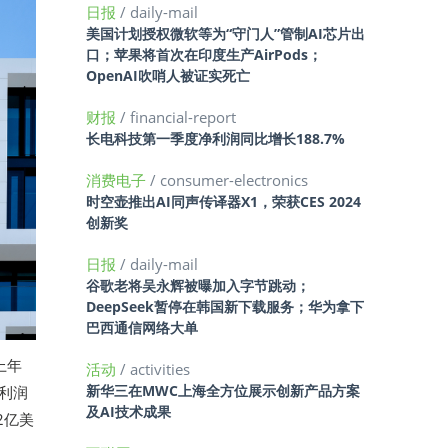
日报
/ daily-mail
美国计划授权微软等为“守门人”管制AI芯片出
口；苹果将首次在印度生产AirPods；
OpenAI吹哨人被证实死亡
财报
/ financial-report
长电科技第一季度净利润同比增长188.7%
消费电子
/ consumer-electronics
时空壶推出AI同声传译器X1，荣获CES 2024
创新奖
日报
/ daily-mail
谷歌老将吴永辉被曝加入字节跳动；
DeepSeek暂停在韩国新下载服务；华为拿下
巴西通信网络大单
上年
活动
/ activities
新华三在MWC上海全方位展示创新产品方案
净利润
及AI技术成果
2亿美