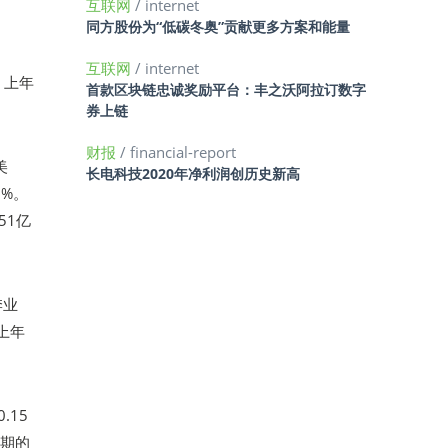
互联网
/ internet
同方股份为“低碳冬奥”贡献更多方案和能量
互联网
/ internet
，上年
首款区块链忠诚奖励平台：丰之沃阿拉订数字
。
券上链
财报
/ financial-report
美
长电科技2020年净利润创历史新高
2%。
51亿
季业
上年
.15
同期的