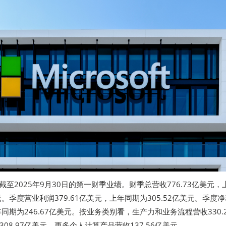
t)公布截至2025年9月30日的第一财季业绩。财季总营收776.73亿美元，
美元。季度营业利润379.61亿美元，上年同期为305.52亿美元。季度
上年同期为246.67亿美元。按业务类别看，生产力和业务流程营收330.
08.97亿美元，更多个人计算产品营收137.56亿美元。