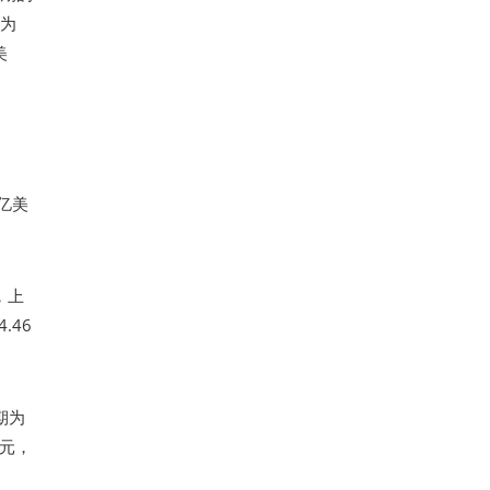
期为
美
2亿美
，上
.46
期为
美元，