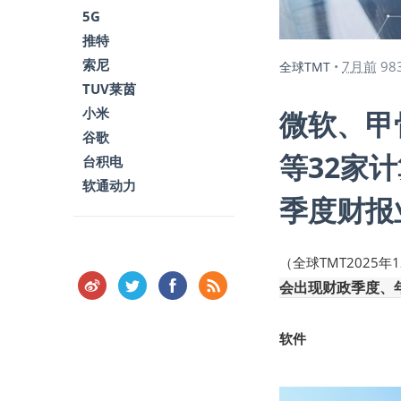
5G
推特
索尼
7月前
98
全球TMT
•
TUV莱茵
小米
微软、甲
谷歌
等32家
台积电
软通动力
季度财报
（全球TMT2025年
会出现财政季度、
软件