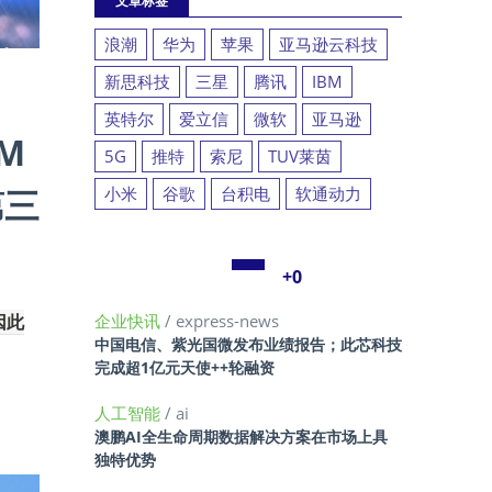
文章标签
浪潮
华为
苹果
亚马逊云科技
新思科技
三星
腾讯
IBM
英特尔
爱立信
微软
亚马逊
M
5G
推特
索尼
TUV莱茵
第三
小米
谷歌
台积电
软通动力
+0
因此
企业快讯
/ express-news
中国电信、紫光国微发布业绩报告；此芯科技
完成超1亿元天使++轮融资
人工智能
/ ai
澳鹏AI全生命周期数据解决方案在市场上具
独特优势