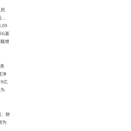
人民
元，
09
SG基
业额增
亿美
度净
59亿
年为
业绩。财
期为