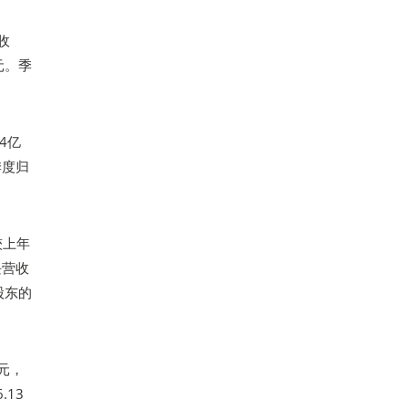
收
元。季
14亿
季度归
较上年
块营收
股东的
美元，
.13