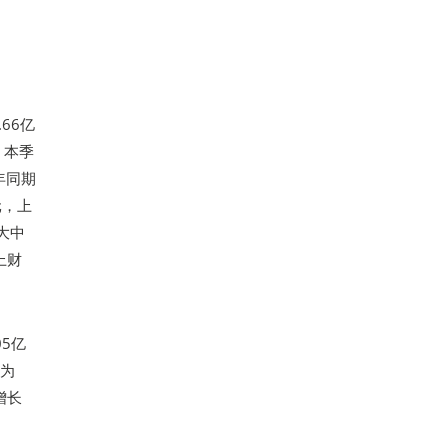
66亿
。本季
上年同期
元，上
大中
上财
05亿
期为
增长