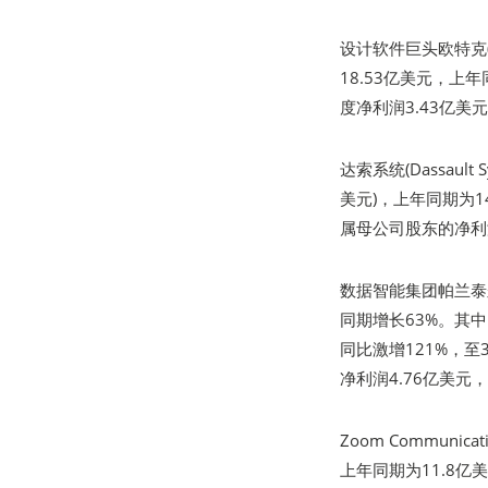
设计软件巨头欧特克(
18.53亿美元，上
度净利润3.43亿美
达索系统(Dassaul
美元)，上年同期为1
属母公司股东的净利润
数据智能集团帕兰泰尔(
同期增长63%。其
同比激增121%，至
净利润4.76亿美元
Zoom Communi
上年同期为11.8亿