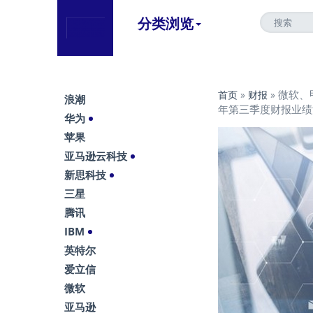
分类浏览
微软、
首页
»
财报
»
浪潮
年第三季度财报业绩
华为
苹果
亚马逊云科技
新思科技
三星
腾讯
IBM
英特尔
爱立信
微软
亚马逊