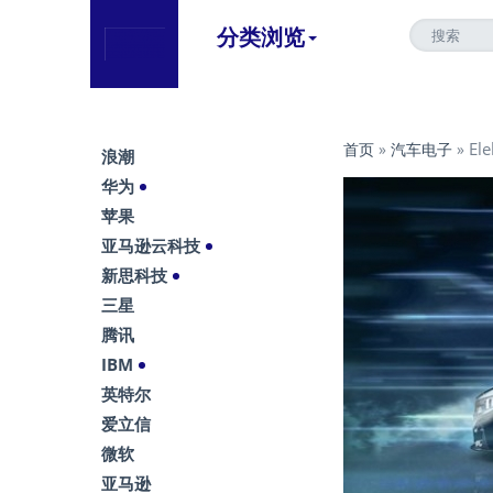
分类浏览
El
首页
»
汽车电子
»
浪潮
华为
苹果
亚马逊云科技
新思科技
三星
腾讯
IBM
英特尔
爱立信
微软
亚马逊