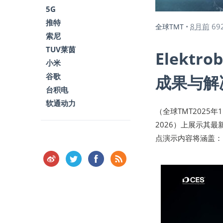
5G
推特
8月前
69
全球TMT
•
索尼
TUV莱茵
Elektr
小米
谷歌
成果与解
台积电
软通动力
（全球TMT2025年1
2026）上展示其
点演示内容将涵盖：