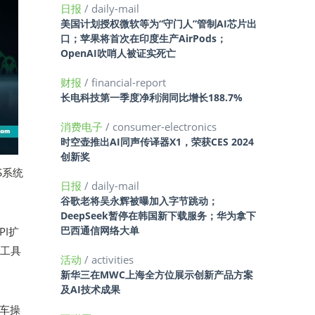
日报
/ daily-mail
美国计划授权微软等为“守门人”管制AI芯片出
口；苹果将首次在印度生产AirPods；
OpenAI吹哨人被证实死亡
财报
/ financial-report
长电科技第一季度净利润同比增长188.7%
消费电子
/ consumer-electronics
时空壶推出AI同声传译器X1，荣获CES 2024
创新奖
AS系统
日报
/ daily-mail
谷歌老将吴永辉被曝加入字节跳动；
DeepSeek暂停在韩国新下载服务；华为拿下
巴西通信网络大单
PI扩
能工具
活动
/ activities
新华三在MWC上海全方位展示创新产品方案
及AI技术成果
车操