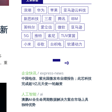
文章标签
浪潮
华为
苹果
亚马逊云科技
新思科技
三星
腾讯
IBM
创新
英特尔
爱立信
微软
亚马逊
5G
推特
索尼
TUV莱茵
小米
谷歌
台积电
软通动力
S
）。重
+0
企业快讯
/ express-news
中国电信、紫光国微发布业绩报告；此芯科技
完成超1亿元天使++轮融资
人工智能
/ ai
澳鹏AI全生命周期数据解决方案在市场上具
独特优势