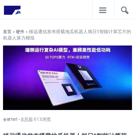
导
搜
航
索
移远通信发布搭载地瓜机器人旭日5智能计算芯片的
首页
»
硬件
»
机器人算力模组
8月前
613浏览
全球TMT
•