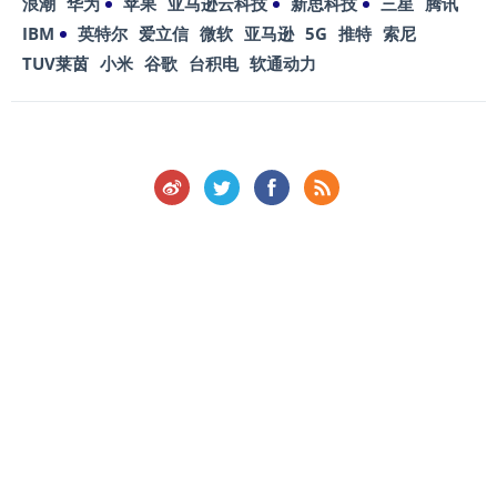
浪潮
华为
苹果
亚马逊云科技
新思科技
三星
腾讯
IBM
英特尔
爱立信
微软
亚马逊
5G
推特
索尼
TUV莱茵
小米
谷歌
台积电
软通动力