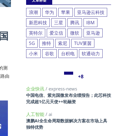
文章标签
浪潮
华为
苹果
亚马逊云科技
新思科技
三星
腾讯
IBM
多国
英特尔
爱立信
微软
亚马逊
5G
推特
索尼
TUV莱茵
小米
谷歌
台积电
软通动力
的测
携路由
+8
企业快讯
/ express-news
中国电信、紫光国微发布业绩报告；此芯科技
完成超1亿元天使++轮融资
人工智能
/ ai
澳鹏AI全生命周期数据解决方案在市场上具
独特优势