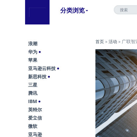
分类浏览
广联智通
首页
»
活动
»
浪潮
华为
苹果
亚马逊云科技
新思科技
三星
腾讯
IBM
英特尔
爱立信
微软
亚马逊