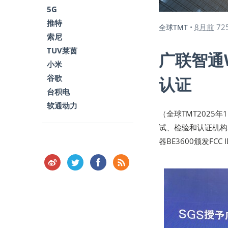
5G
推特
8月前
72
全球TMT
•
索尼
TUV莱茵
广联智通W
小米
谷歌
认证
台积电
软通动力
（全球TMT2025
试、检验和认证机构S
器BE3600颁发FCC