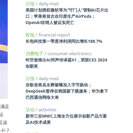
日报
/ daily-mail
美国计划授权微软等为“守门人”管制AI芯片出
口；苹果将首次在印度生产AirPods；
OpenAI吹哨人被证实死亡
财报
/ financial-report
长电科技第一季度净利润同比增长188.7%
消费电子
/ consumer-electronics
时空壶推出AI同声传译器X1，荣获CES 2024
创新奖
日报
/ daily-mail
谷歌老将吴永辉被曝加入字节跳动；
DeepSeek暂停在韩国新下载服务；华为拿下
巴西通信网络大单
以满足
活动
/ activities
运
新华三在MWC上海全方位展示创新产品方案
互设
及AI技术成果
i 7