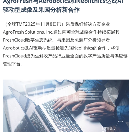
AgroFresh与Aerobotics和Neolithics达成AI
驱动型成像及果园分析新合作
（全球TMT2025年11月8日讯）采后保鲜解决方案企业
AgroFresh Solutions, Inc.通过两项全球战略合作持续拓展其
FreshCloud数字生态系统。与果园及包装厂分析领导者
Aerobotics及AI驱动型质量检测先驱Neolithics的合作，将使
FreshCloud成为生鲜农产品行业最全面的数字产品质量与供应链
管理平台。