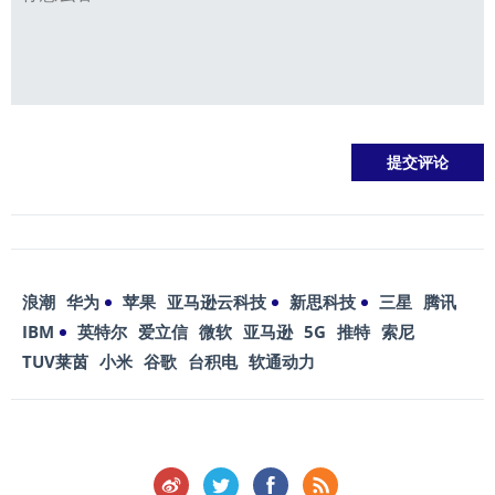
浪潮
华为
苹果
亚马逊云科技
新思科技
三星
腾讯
IBM
英特尔
爱立信
微软
亚马逊
5G
推特
索尼
TUV莱茵
小米
谷歌
台积电
软通动力