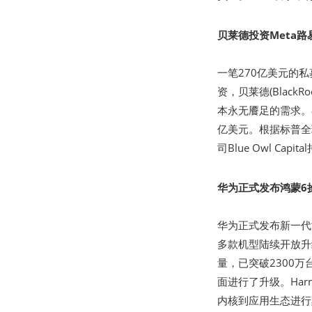
贝莱德投资Meta
一笔270亿美元的私
资，贝莱德(Blac
本永无餍足的需求。在
亿美元。根据标普全球评
司Blue Owl Cap
华为正式发布鸿蒙6
华为正式发布新一代鸿蒙
多款机型陆续开放升级
量，已突破2300万
面进行了升级。Har
内核到应用生态进行