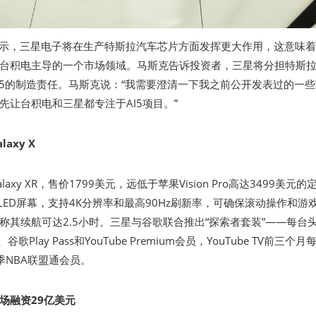
表示，三星电子将在生产特斯拉汽车芯片方面发挥更大作用，这意味
台积电主导的一个市场领域。马斯克告诉投资者，三星将分担特斯
I5的制造责任。马斯克说：“我需要澄清一下我之前公开发表过的一些
先让台积电和三星都专注于AI5项目。”
axy X
axy XR，售价1799美元，远低于苹果Vision Pro高达3499美元的
LED屏幕，支持4K分辨率和最高90Hz刷新率，可确保滚动操作和游
称其续航可达2.5小时。三星与谷歌联合推出“探索者套装”——每台
谷歌Play Pass和YouTube Premium会员，YouTube TV前三个
季NBA联盟通会员。
场融资29亿美元