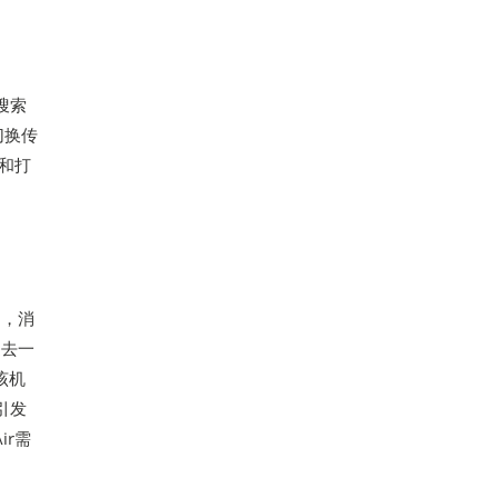
搜索
切换传
译和打
场，消
过去一
该机
引发
ir需