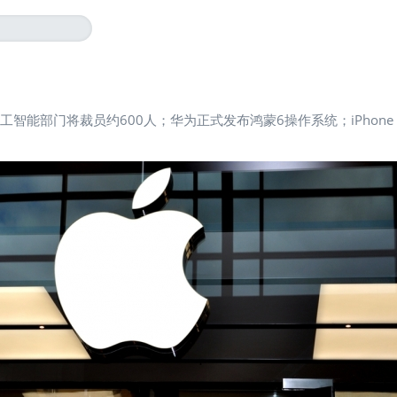
人工智能部门将裁员约600人；华为正式发布鸿蒙6操作系统；iPhone A