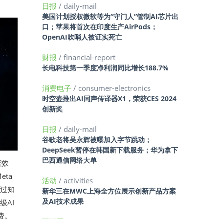
日报
/ daily-mail
美国计划授权微软等为“守门人”管制AI芯片出
口；苹果将首次在印度生产AirPods；
OpenAI吹哨人被证实死亡
财报
/ financial-report
长电科技第一季度净利润同比增长188.7%
消费电子
/ consumer-electronics
时空壶推出AI同声传译器X1，荣获CES 2024
创新奖
日报
/ daily-mail
谷歌老将吴永辉被曝加入字节跳动；
DeepSeek暂停在韩国新下载服务；华为拿下
巴西通信网络大单
营效
ta
活动
/ activities
不过知
新华三在MWC上海全方位展示创新产品方案
及AI技术成果
级AI
费。