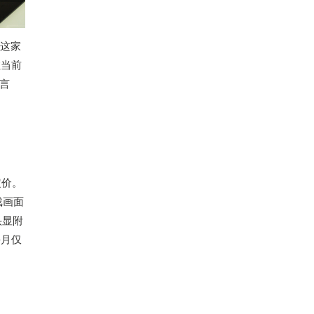
着这家
拉当前
言
定价。
戏画面
头显附
月每月仅