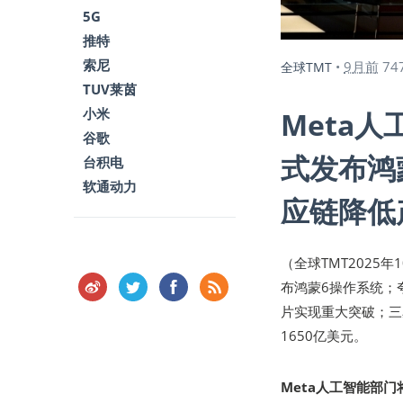
5G
推特
索尼
9月前
74
全球TMT
•
TUV莱茵
小米
Meta
谷歌
式发布鸿蒙
台积电
软通动力
应链降低
（全球TMT2025年
布鸿蒙6操作系统；夸
片实现重大突破；三
1650亿美元。
Meta人工智能部门