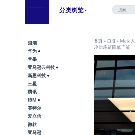
分类浏览
Meta
首页
»
日报
»
浪潮
冷供应链降低产能
华为
苹果
亚马逊云科技
新思科技
三星
腾讯
IBM
英特尔
爱立信
微软
亚马逊