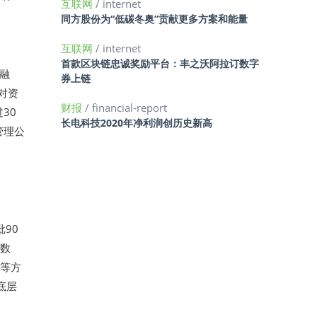
互联网
/ internet
同方股份为“低碳冬奥”贡献更多方案和能量
互联网
/ internet
首款区块链忠诚奖励平台：丰之沃阿拉订数字
供融
券上链
其对资
财报
/ financial-report
30
长电科技2020年净利润创历史新高
管理公
批90
备数
同等方
底层