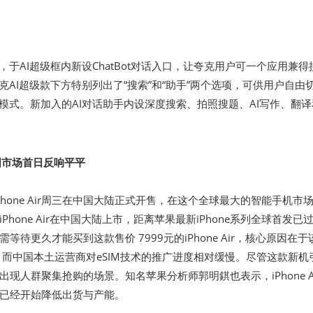
，于AI超级框内新设ChatBot对话入口，让夸克用户可一个应用兼得
克AI超级款下方特别列出了“搜索”和“助手”两个选项，可供用户自由
索模式。新加入的AI对话助手内设深度搜索、拍照搜题、AI写作、翻
陆中国市场首日反响平平
的iPhone Air周三在中国大陆正式开售，在这个全球最大的智能手机市
Phone Air在中国大陆上市，距离苹果最新iPhone系列全球首发已
等待更久才能买到这款售价 7999元的iPhone Air，核心原因在于
网，而中国本土运营商对eSIM技术的推广进度相对缓慢。尽管这款新机
现人群聚集抢购的场景。知名苹果分析师郭明錤也表示，iPhone A
已经开始降低出货与产能。