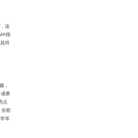
”，这
MA指
使其符
超越，
一成果
亮点
。谷歌
科学等