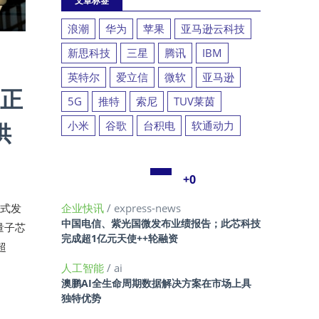
文章标签
浪潮
华为
苹果
亚马逊云科技
新思科技
三星
腾讯
IBM
英特尔
爱立信
微软
亚马逊
为正
5G
推特
索尼
TUV莱茵
供
小米
谷歌
台积电
软通动力
+0
正式发
企业快讯
/ express-news
中国电信、紫光国微发布业绩报告；此芯科技
量子芯
完成超1亿元天使++轮融资
超
人工智能
/ ai
澳鹏AI全生命周期数据解决方案在市场上具
独特优势