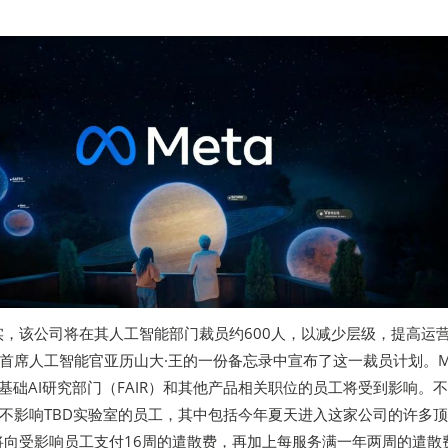
证实，该公司将在其人工智能部门裁员约600人，以减少层级，提高运
首席人工智能官亚历山大·王的一份备忘录中宣布了这一裁员计划。Me
、基础AI研究部门（FAIR）和其他产品相关职位的员工将受到影响。
不影响TBD实验室的员工，其中包括今年夏天进入这家公司的许多顶
，将向受影响员工支付16周的遣散费，再加上每服务满一年两周的遣散