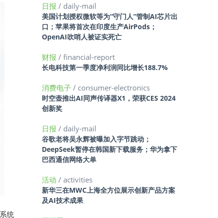
日报
/ daily-mail
美国计划授权微软等为“守门人”管制AI芯片出
口；苹果将首次在印度生产AirPods；
OpenAI吹哨人被证实死亡
财报
/ financial-report
长电科技第一季度净利润同比增长188.7%
消费电子
/ consumer-electronics
时空壶推出AI同声传译器X1，荣获CES 2024
创新奖
日报
/ daily-mail
谷歌老将吴永辉被曝加入字节跳动；
DeepSeek暂停在韩国新下载服务；华为拿下
巴西通信网络大单
活动
/ activities
新华三在MWC上海全方位展示创新产品方案
及AI技术成果
作系统