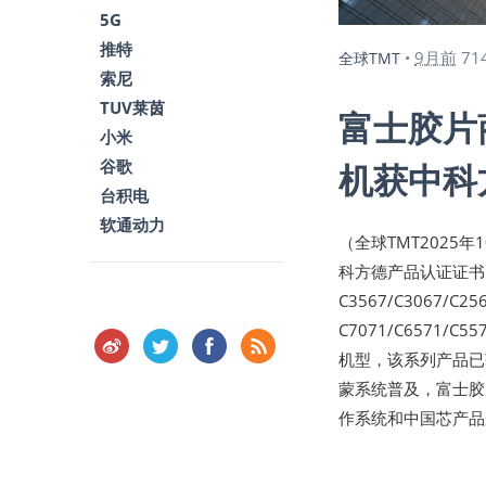
5G
推特
9月前
71
全球TMT
•
索尼
TUV莱茵
富士胶片
小米
谷歌
机获中科
台积电
软通动力
（全球TMT2025
科方德产品认证证书
C3567/C3067/C25
C7071/C6571/C5
机型，该系列产品已
蒙系统普及，富士胶
作系统和中国芯产品