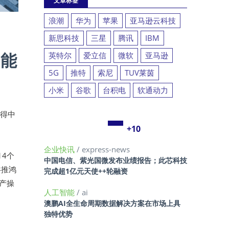
文章标签
浪潮
华为
苹果
亚马逊云科技
新思科技
三星
腾讯
IBM
功能
英特尔
爱立信
微软
亚马逊
5G
推特
索尼
TUV莱茵
小米
谷歌
台积电
软通动力
获得中
+10
企业快讯
/ express-news
14个
中国电信、紫光国微发布业绩报告；此芯科技
共推鸿
完成超1亿元天使++轮融资
产操
人工智能
/ ai
澳鹏AI全生命周期数据解决方案在市场上具
独特优势