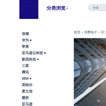
分类浏览
富
首页
»
消费电子
»
浪潮
华为
苹果
亚马逊云科技
新思科技
三星
腾讯
IBM
英特尔
爱立信
微软
亚马逊