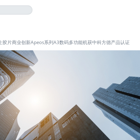
士胶片商业创新Apeos系列A3数码多功能机获中科方德产品认证