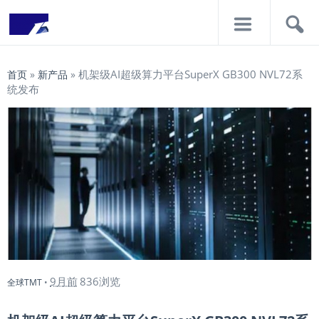
导
搜
航
索
机架级AI超级算力平台SuperX GB300 NVL72系
首页
»
新产品
»
统发布
9月前
836浏览
全球TMT
•