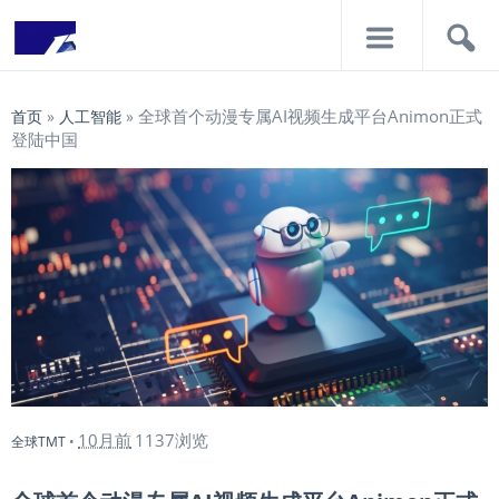
导
搜
航
索
全球首个动漫专属AI视频生成平台Animon正式
首页
»
人工智能
»
登陆中国
10月前
1137浏览
全球TMT
•