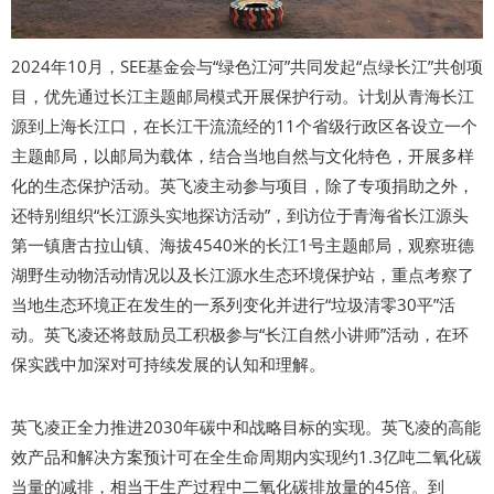
2024年10月，SEE基金会与“绿色江河”共同发起“点绿长江”共创项
目，优先通过长江主题邮局模式开展保护行动。计划从青海长江
源到上海长江口，在长江干流流经的11个省级行政区各设立一个
主题邮局，以邮局为载体，结合当地自然与文化特色，开展多样
化的生态保护活动。英飞凌主动参与项目，除了专项捐助之外，
还特别组织“长江源头实地探访活动”，到访位于青海省长江源头
第一镇唐古拉山镇、海拔4540米的长江1号主题邮局，观察班德
湖野生动物活动情况以及长江源水生态环境保护站，重点考察了
当地生态环境正在发生的一系列变化并进行“垃圾清零30平”活
动。英飞凌还将鼓励员工积极参与“长江自然小讲师”活动，在环
保实践中加深对可持续发展的认知和理解。
英飞凌正全力推进2030年碳中和战略目标的实现。英飞凌的高能
效产品和解决方案预计可在全生命周期内实现约1.3亿吨二氧化碳
当量的减排，相当于生产过程中二氧化碳排放量的45倍。到