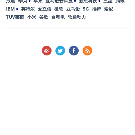
浪潮
华为
苹果
亚马逊云科技
新思科技
三星
腾讯
IBM
英特尔
爱立信
微软
亚马逊
5G
推特
索尼
TUV莱茵
小米
谷歌
台积电
软通动力