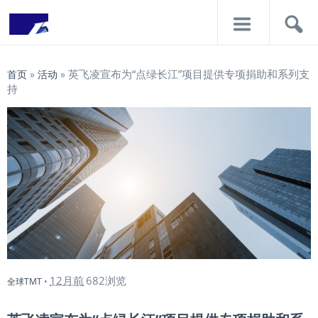
导
搜
航
索
英飞凌宣布为“点绿长江”项目提供专项捐助和系列支
首页
»
活动
»
持
12月前
682浏览
全球TMT
•