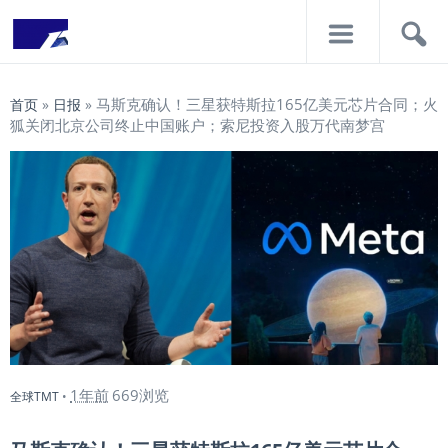
导
搜
航
索
马斯克确认！三星获特斯拉165亿美元芯片合同；火
首页
»
日报
»
狐关闭北京公司终止中国账户；索尼投资入股万代南梦宫
1年前
669浏览
全球TMT
•