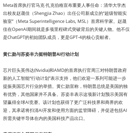
Meta首席执行官马克·扎克伯格宣布重要人事任命：清华大学杰
出校友赵晟佳（Shengjia Zhao）出任公司新成立的“超级智能实
验室”（Meta Superintelligence Labs, MSL）首席科学家。赵晟
佳在OpenAI期间就是多项里程碑式突破背后的关键人物。他不仅
是ChatGPT的初始团队成员，更是GPT-4的核心贡献者。
黄仁勋与苏姿丰力挺特朗普AI行动计划
芯片巨头英伟达(Nvidia)和AMD的首席执行官周三对特朗普政府
新的人工智能“行动计划”表示支持，他们欢迎一系列可能进一步
提振美国芯片行业的举措。黄仁勋宣称，特朗普总统是美国的独
有优势，其他国家并不具备。苏姿丰表示这项新计划预示美国有
望赢得全球AI竞赛。该计划也获得了更广泛科技界和商界的欢
迎，其承诺将扫清AI开发和使用方面的监管障碍，并促进包括AI
所需关键半导体在内的美国科技产品出口。