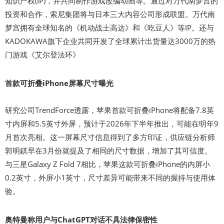
知识产权(IP)，并共同制作游戏改编动画等。通过对万代南梦宫的
投资和合作，索尼集团将与日本三大内容公司形成联盟。万代南
梦宫拥有全球知名的《机动战士高达》和《吃豆人》等IP。还与
KADOKAWA旗下企业共同开发了全球累计出货量达3000万的热
门游戏《艾尔登法环》
首款可折叠iPhone屏幕尺寸曝光
研究公司TrendForce透露，苹果首款可折叠iPhone将配备7.8英
寸内屏和5.5英寸外屏，预计于2026年下半年推出，可能在明年9
月首次亮相。这一屏幕尺寸信息得到了多方印证，供应链分析师
郭明錤早在3月份就提及了相同的尺寸数据，增加了其可信度。
与三星Galaxy Z Fold 7相比，苹果这款可折叠iPhone的内屏小
0.2英寸，外屏小1英寸，尺寸差异可能带来不同的握持与使用体
验。
奥特曼称用户与ChatGPT对话不具法律保密性