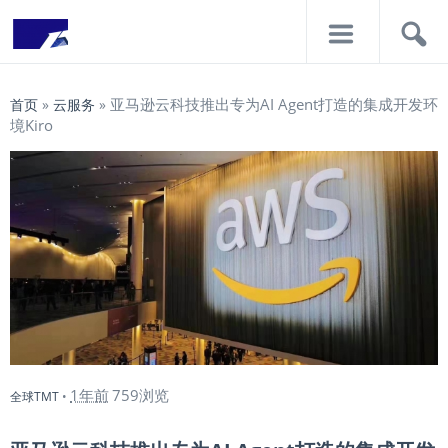
导
搜
航
索
亚马逊云科技推出专为AI Agent打造的集成开发环
首页
»
云服务
»
境Kiro
1年前
759浏览
全球TMT
•