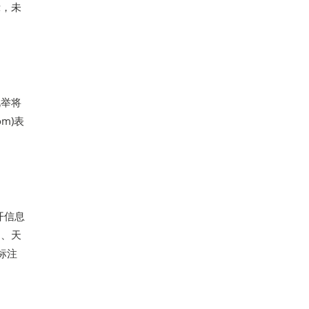
示，未
此举将
m)表
开信息
巴、天
标注