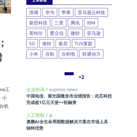
文章标签
浪潮
华为
苹果
亚马逊云科技
新思科技
三星
腾讯
IBM
英特尔
爱立信
微软
亚马逊
；
5G
推特
索尼
TUV莱茵
腾
小米
谷歌
台积电
软通动力
+2
ne工
企业快讯
/ express-news
中国电信、紫光国微发布业绩报告；此芯科技
；小
完成超1亿元天使++轮融资
台机
人工智能
/ ai
澳鹏AI全生命周期数据解决方案在市场上具
独特优势