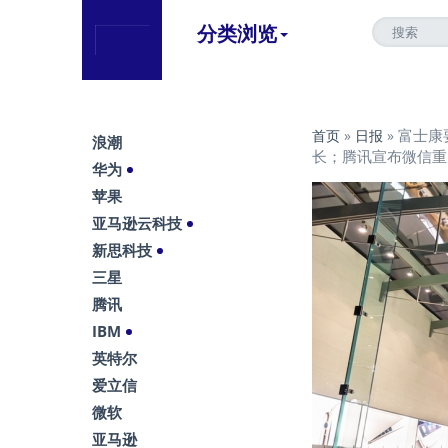
分类浏览
富士康
首页
»
日报
»
浪潮
长；腾讯宣布微信重
华为
苹果
亚马逊云科技
新思科技
三星
腾讯
IBM
英特尔
爱立信
微软
亚马逊