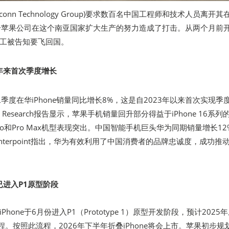
conn Technology Group)要求数百名中国工程师和技术人员离开其
，这给苹果公司在这个南亚国家扩大生产的努力造成了打击。从两个月前
工被告知要飞回国。
两年来首次季度增长
第二季度在华iPhone销量同比增长8%，这是自2023年以来首次实现季
int Research报告显示，苹果手机销量回升部分得益于iPhone 16系列
o和Pro Max机型表现突出。中国智能手机巨头华为同期销量增长12
nterpoint指出，华为有效利用了中国消费者的品牌忠诚度，成功推
e已进入P1原型阶段
hone于6月份进入P1（Prototype 1）原型开发阶段，预计2025
流程。按照此流程，2026年下半年折叠iPhone将会上市。苹果初步规