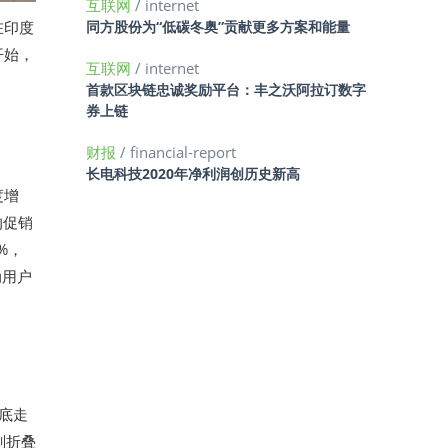
互联网
/ internet
在印度
同方股份为“低碳冬奥”贡献更多方案和能量
开始，
互联网
/ internet
首款区块链忠诚奖励平台：丰之沃阿拉订数字
券上链
财报
/ financial-report
长电科技2020年净利润创历史新高
度增
的促销
%，
动用户
年底走
划折叠