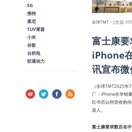
5G
推特
索尼
1年前
60
全球TMT
•
TUV莱茵
小米
富士康要
谷歌
iPho
台积电
软通动力
讯宣布微
（全球TMT2025年
厂；iPhone在
红书否认阿里收购传
器人。
富士康要求数百名中国