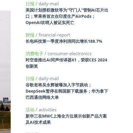
日报
/ daily-mail
美国计划授权微软等为“守门人”管制AI芯片出
口；苹果将首次在印度生产AirPods；
OpenAI吹哨人被证实死亡
财报
/ financial-report
长电科技第一季度净利润同比增长188.7%
消费电子
/ consumer-electronics
时空壶推出AI同声传译器X1，荣获CES 2024
创新奖
日报
/ daily-mail
谷歌老将吴永辉被曝加入字节跳动；
DeepSeek暂停在韩国新下载服务；华为拿下
巴西通信网络大单
活动
/ activities
新华三在MWC上海全方位展示创新产品方案
及AI技术成果