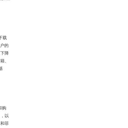
下载
用户的
上下降
书籍、
基
和购
券，以
亚和菲