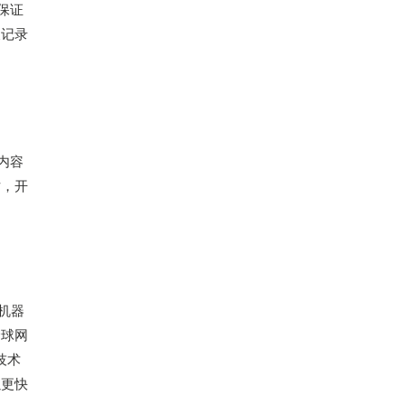
保证
天记录
内容
站，开
机器
全球网
技术
以更快