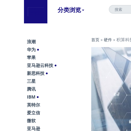
分类浏览
积算科
首页
»
硬件
»
浪潮
华为
苹果
亚马逊云科技
新思科技
三星
腾讯
IBM
英特尔
爱立信
微软
亚马逊