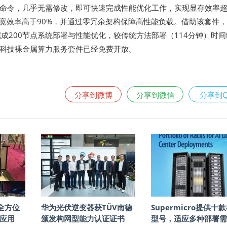
命令，几乎无需修改，即可快速完成性能优化工作，实现显存效率
A带宽效率高于90%，并通过零冗余架构保障高性能负载。借助该套件
完成200节点系统部署与性能优化，较传统方法部署（114分钟）时
算科技裸金属算力服务套件已经免费开放。
分享到微博
分享到微信
分享到
6全方位
华为光伏逆变器获TÜV南德
Supermicro提供十
新应用
颁发构网型能力认证证书
型号，适应多种部署需