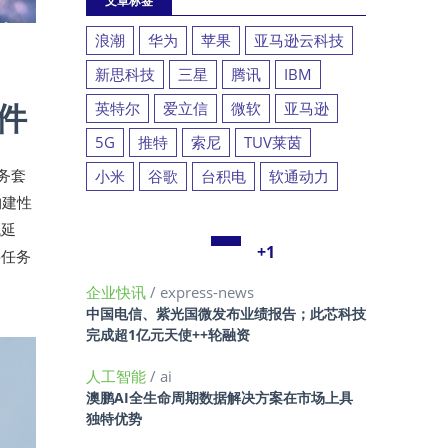
文章标签
浪潮
华为
苹果
亚马逊云科技
新思科技
三星
腾讯
IBM
件
英特尔
爱立信
微软
亚马逊
5G
推特
索尼
TUV莱茵
务套
小米
谷歌
台积电
软通动力
构建性
低延
+1
要任务
企业快讯
/ express-news
中国电信、紫光国微发布业绩报告；此芯科技
完成超1亿元天使++轮融资
人工智能
/ ai
澳鹏AI全生命周期数据解决方案在市场上具
独特优势