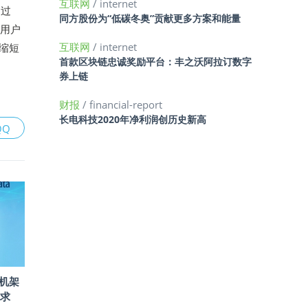
互联网
/ internet
超过
同方股份为“低碳冬奥”贡献更多方案和能量
，用户
互联网
/ internet
间缩短
首款区块链忠诚奖励平台：丰之沃阿拉订数字
券上链
财报
/ financial-report
长电科技2020年净利润创历史新高
QQ
款机架
求