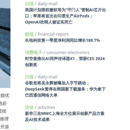
日报
/ daily-mail
美国计划授权微软等为“守门人”管制AI芯片出
口；苹果将首次在印度生产AirPods；
OpenAI吹哨人被证实死亡
财报
/ financial-report
长电科技第一季度净利润同比增长188.7%
消费电子
/ consumer-electronics
时空壶推出AI同声传译器X1，荣获CES 2024
创新奖
日报
/ daily-mail
谷歌老将吴永辉被曝加入字节跳动；
DeepSeek暂停在韩国新下载服务；华为拿下
性能优
巴西通信网络大单
他必
活动
/ activities
需按
新华三在MWC上海全方位展示创新产品方案
、推理
及AI技术成果
于开源