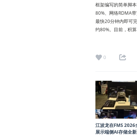
框架编写的简单脚本
80%、网络RDM
最快20分钟内即可
约80%。目前，积
0
江波龙在FMS 202
展示端侧AI存储全