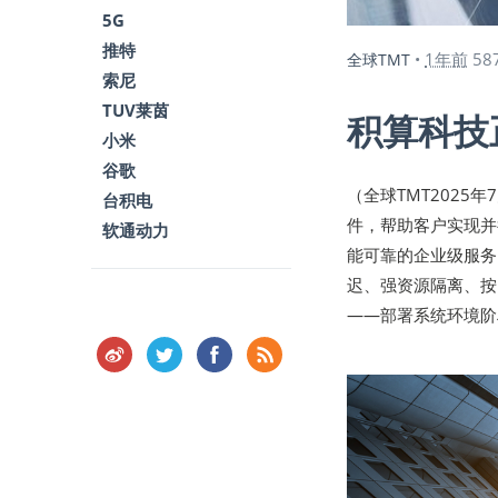
5G
推特
1年前
58
全球TMT
•
索尼
TUV莱茵
积算科技
小米
谷歌
（全球TMT2025
台积电
件，帮助客户实现并
软通动力
能可靠的企业级服务
迟、强资源隔离、按
——部署系统环境阶