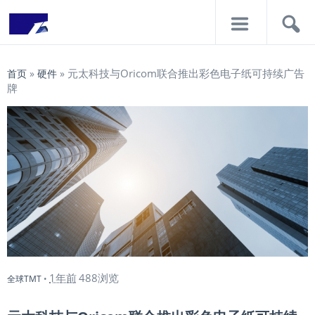
导
搜
航
索
元太科技与Oricom联合推出彩色电子纸可持续广告
首页
»
硬件
»
牌
1年前
488浏览
全球TMT
•