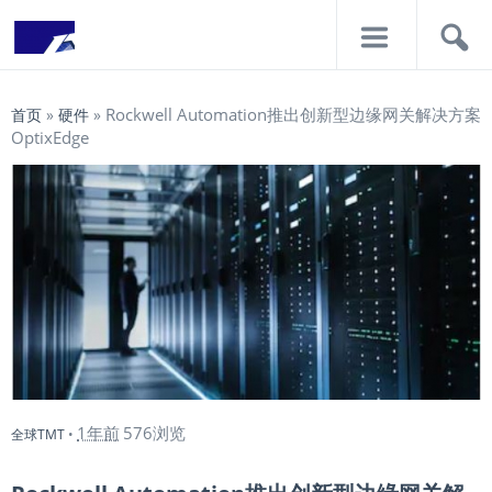
导
搜
航
索
Rockwell Automation推出创新型边缘网关解决方案
首页
»
硬件
»
OptixEdge
1年前
576浏览
全球TMT
•