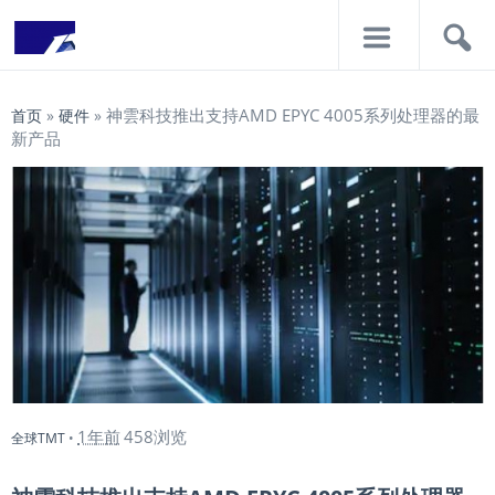
导
搜
航
索
神雲科技推出支持AMD EPYC 4005系列处理器的最
首页
»
硬件
»
新产品
1年前
458浏览
全球TMT
•