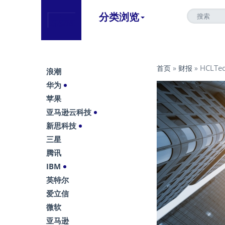
分类浏览
HCLT
首页
»
财报
»
浪潮
华为
苹果
亚马逊云科技
新思科技
三星
腾讯
IBM
英特尔
爱立信
微软
亚马逊