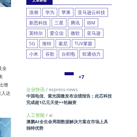
文章标签
浪潮
华为
苹果
亚马逊云科技
新思科技
三星
腾讯
IBM
英特尔
爱立信
微软
亚马逊
5G
推特
索尼
TUV莱茵
小米
谷歌
台积电
软通动力
及全
美
+7
比增
企业快讯
/ express-news
收入达
中国电信、紫光国微发布业绩报告；此芯科技
完成超1亿元天使++轮融资
人工智能
/ ai
澳鹏AI全生命周期数据解决方案在市场上具
独特优势