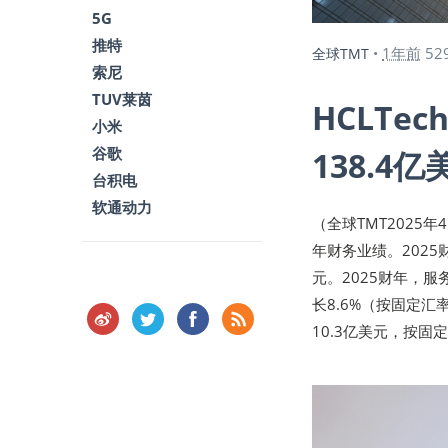
5G
推特
1年前
52
全球TMT
•
索尼
TUV莱茵
HCLTe
小米
谷歌
138.4亿
台积电
软通动力
（全球TMT2025年
年财务业绩。2025
元。2025财年，
长8.6%（按固定汇
10.3亿美元，按固