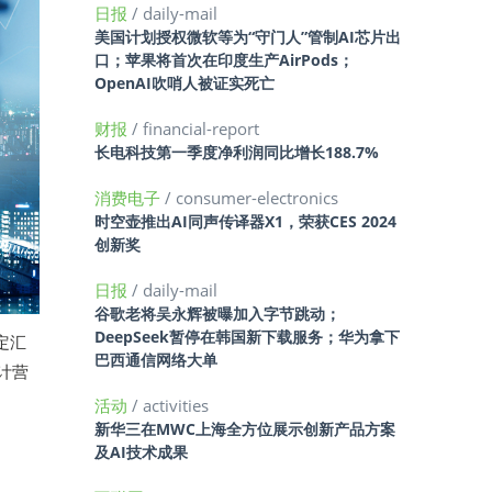
日报
/ daily-mail
美国计划授权微软等为“守门人”管制AI芯片出
口；苹果将首次在印度生产AirPods；
OpenAI吹哨人被证实死亡
财报
/ financial-report
长电科技第一季度净利润同比增长188.7%
消费电子
/ consumer-electronics
时空壶推出AI同声传译器X1，荣获CES 2024
创新奖
日报
/ daily-mail
谷歌老将吴永辉被曝加入字节跳动；
DeepSeek暂停在韩国新下载服务；华为拿下
定汇
巴西通信网络大单
计营
活动
/ activities
新华三在MWC上海全方位展示创新产品方案
及AI技术成果