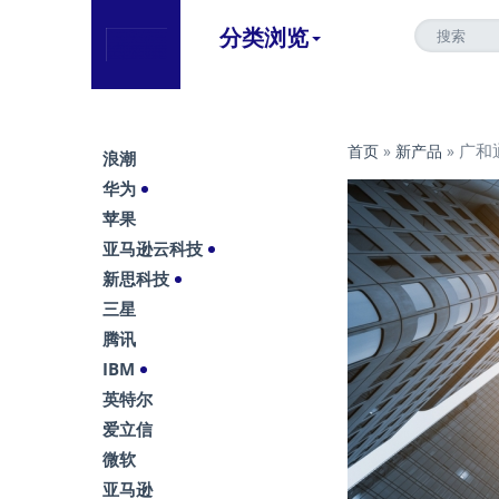
分类浏览
广和通
首页
»
新产品
»
浪潮
华为
苹果
亚马逊云科技
新思科技
三星
腾讯
IBM
英特尔
爱立信
微软
亚马逊