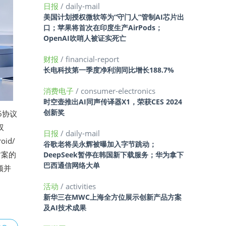
日报
/ daily-mail
美国计划授权微软等为“守门人”管制AI芯片出
口；苹果将首次在印度生产AirPods；
OpenAI吹哨人被证实死亡
财报
/ financial-report
长电科技第一季度净利润同比增长188.7%
消费电子
/ consumer-electronics
时空壶推出AI同声传译器X1，荣获CES 2024
创新奖
16协议
双
日报
/ daily-mail
id/
谷歌老将吴永辉被曝加入字节跳动；
方案的
DeepSeek暂停在韩国新下载服务；华为拿下
巴西通信网络大单
频并
活动
/ activities
新华三在MWC上海全方位展示创新产品方案
及AI技术成果