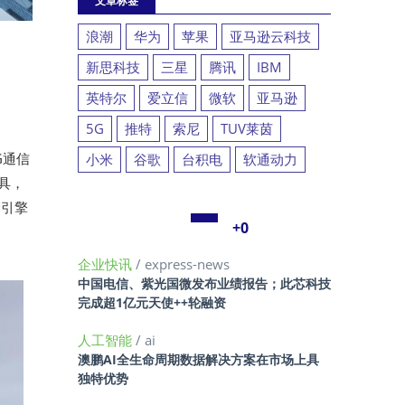
文章标签
浪潮
华为
苹果
亚马逊云科技
新思科技
三星
腾讯
IBM
英特尔
爱立信
微软
亚马逊
5G
推特
索尼
TUV莱茵
G通信
小米
谷歌
台积电
软通动力
工具，
译引擎
+0
企业快讯
/ express-news
中国电信、紫光国微发布业绩报告；此芯科技
完成超1亿元天使++轮融资
人工智能
/ ai
澳鹏AI全生命周期数据解决方案在市场上具
独特优势