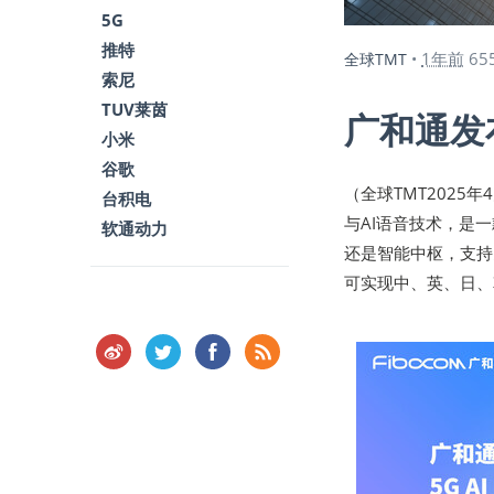
5G
推特
1年前
65
全球TMT
•
索尼
TUV莱茵
广和通发布
小米
谷歌
（全球TMT2025年
台积电
与AI语音技术，是一
软通动力
还是智能中枢，支持
可实现中、英、日、