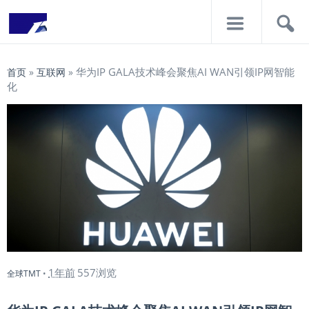
导
搜
航
索
华为IP GALA技术峰会聚焦AI WAN引领IP网智能
首页
»
互联网
»
化
1年前
557浏览
全球TMT
•