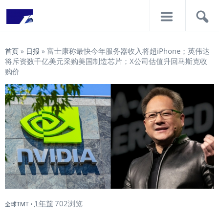
导
搜
航
索
富士康称最快今年服务器收入将超iPhone；英伟达
首页
»
日报
»
将斥资数千亿美元采购美国制造芯片；X公司估值升回马斯克收
购价
1年前
702浏览
全球TMT
•