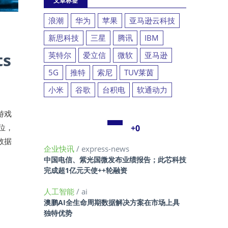
文章标签
浪潮
华为
苹果
亚马逊云科技
新思科技
三星
腾讯
IBM
ts
英特尔
爱立信
微软
亚马逊
5G
推特
索尼
TUV莱茵
小米
谷歌
台积电
软通动力
游戏
地位，
+0
戏数据
企业快讯
/ express-news
中国电信、紫光国微发布业绩报告；此芯科技
完成超1亿元天使++轮融资
人工智能
/ ai
澳鹏AI全生命周期数据解决方案在市场上具
独特优势