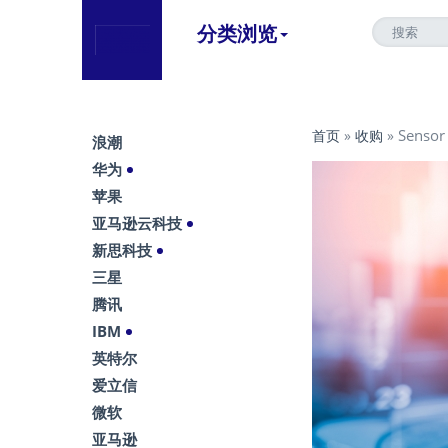
分类浏览
Senso
首页
»
收购
»
浪潮
华为
苹果
亚马逊云科技
新思科技
三星
腾讯
IBM
英特尔
爱立信
微软
亚马逊