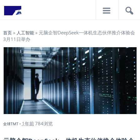
导
搜
航
索
元脑企智DeepSeek一体机生态伙伴推介体验会
首页
»
人工智能
»
3月11日举办
1年前
784浏览
全球TMT
•