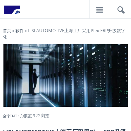
导
搜
航
索
LISI AUTOMOTIVE上海工厂采用Plex ERP升级数字
首页
»
软件
»
化
1年前
922浏览
全球TMT
•