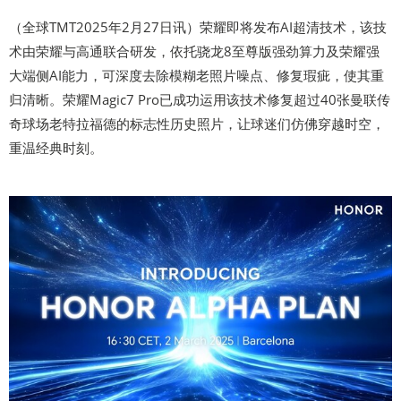
（全球TMT2025年2月27日讯）荣耀即将发布AI超清技术，该技
术由荣耀与高通联合研发，依托骁龙8至尊版强劲算力及荣耀强
大端侧AI能力，可深度去除模糊老照片噪点、修复瑕疵，使其重
归清晰。荣耀Magic7 Pro已成功运用该技术修复超过40张曼联传
奇球场老特拉福德的标志性历史照片，让球迷们仿佛穿越时空，
重温经典时刻。