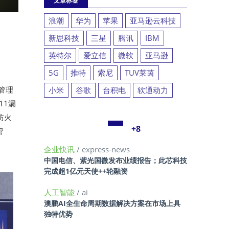
文章标签
浪潮
华为
苹果
亚马逊云科技
新思科技
三星
腾讯
IBM
英特尔
爱立信
微软
亚马逊
5G
推特
索尼
TUV莱茵
管理
小米
谷歌
台积电
软通动力
111漏
防火
+8
管
企业快讯
/ express-news
中国电信、紫光国微发布业绩报告；此芯科技
完成超1亿元天使++轮融资
人工智能
/ ai
澳鹏AI全生命周期数据解决方案在市场上具
独特优势