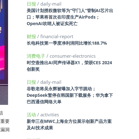
日报
/ daily-mail
美国计划授权微软等为“守门人”管制AI芯片出
口；苹果将首次在印度生产AirPods；
OpenAI吹哨人被证实死亡
财报
/ financial-report
长电科技第一季度净利润同比增长188.7%
消费电子
/ consumer-electronics
时空壶推出AI同声传译器X1，荣获CES 2024
创新奖
日报
/ daily-mail
谷歌老将吴永辉被曝加入字节跳动；
DeepSeek暂停在韩国新下载服务；华为拿下
巴西通信网络大单
信
活动
/ activities
的重要
新华三在MWC上海全方位展示创新产品方案
及AI技术成果
的漏洞