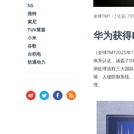
5G
推特
1年前
78
全球TMT
•
索尼
TUV莱茵
华为获得
小米
谷歌
（全球TMT2025
台积电
体系认证，涵盖了ISO/I
软通动力
洞处理流程三大国际
墙、入侵防御系统、
理。