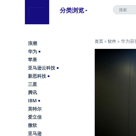
分类浏览
华为获
首页
»
软件
»
浪潮
华为
苹果
亚马逊云科技
新思科技
三星
腾讯
IBM
英特尔
爱立信
微软
亚马逊