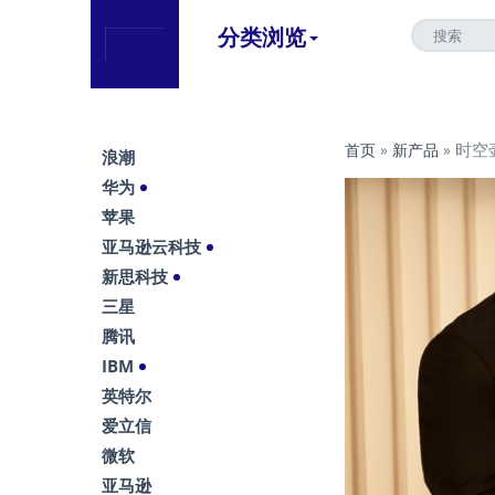
分类浏览
时空
首页
»
新产品
»
浪潮
华为
苹果
亚马逊云科技
新思科技
三星
腾讯
IBM
英特尔
爱立信
微软
亚马逊