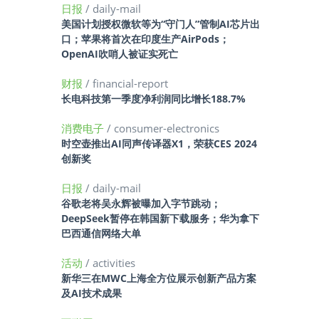
日报
/ daily-mail
美国计划授权微软等为“守门人”管制AI芯片出
口；苹果将首次在印度生产AirPods；
OpenAI吹哨人被证实死亡
财报
/ financial-report
长电科技第一季度净利润同比增长188.7%
消费电子
/ consumer-electronics
时空壶推出AI同声传译器X1，荣获CES 2024
创新奖
日报
/ daily-mail
谷歌老将吴永辉被曝加入字节跳动；
DeepSeek暂停在韩国新下载服务；华为拿下
巴西通信网络大单
活动
/ activities
新华三在MWC上海全方位展示创新产品方案
及AI技术成果