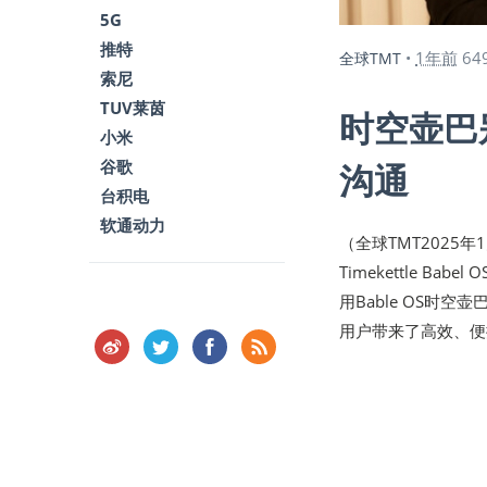
5G
推特
1年前
64
全球TMT
•
索尼
TUV莱茵
时空壶巴
小米
谷歌
沟通
台积电
软通动力
（全球TMT2025
Timekettle Bab
用Bable OS时
用户带来了高效、便