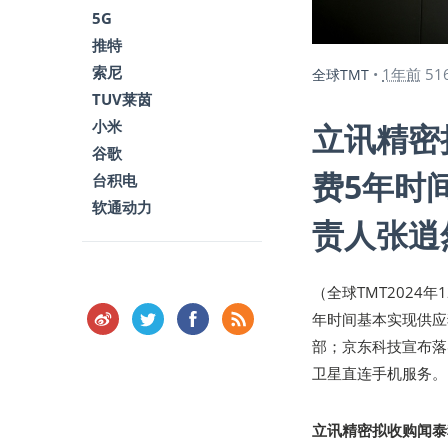
5G
推特
索尼
1年前
51
全球TMT
•
TUV莱茵
小米
立讯精密
谷歌
费5年时
台积电
软通动力
责人张逍
（全球TMT2024年
年时间基本实现供应
部；京东科技宣布落
卫星直连手机服务。
立讯精密拟收购闻泰