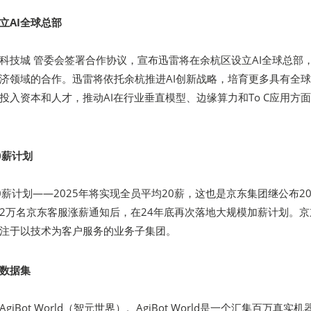
立AI全球总部
科技城 管委会签署合作协议，宣布迅雷将在余杭区设立AI全球总部
济领域的合作。迅雷将依托余杭推进AI创新战略，培育更多具有全
投入资本和人才，推动AI在行业垂直模型、边缘算力和To C应用方
0薪计划
薪计划——2025年将实现全员平均20薪，这也是京东集团继公布20
2万名京东客服涨薪通知后，在24年底再次落地大规模加薪计划。京
注于以技术为客户服务的业务子集团。
数据集
iBot World（智元世界）。AgiBot World是一个汇集百万真实机