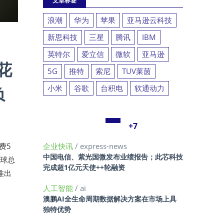
文章标签
浪潮
华为
苹果
亚马逊云科技
新思科技
三星
腾讯
IBM
英特尔
爱立信
微软
亚马逊
花
5G
推特
索尼
TUV莱茵
负
小米
谷歌
台积电
软通动力
+7
费5
企业快讯
/ express-news
中国电信、紫光国微发布业绩报告；此芯科技
全球总
完成超1亿元天使++轮融资
推出
人工智能
/ ai
澳鹏AI全生命周期数据解决方案在市场上具
独特优势