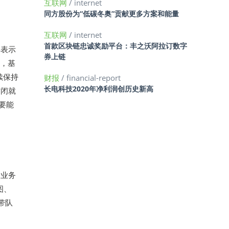
互联网
/ internet
同方股份为“低碳冬奥”贡献更多方案和能量
互联网
/ internet
首款区块链忠诚奖励平台：丰之沃阿拉订数字
博表示
券上链
间，基
续保持
财报
/ financial-report
长电科技2020年净利润创历史新高
封闭就
要能
身业务
图、
带队