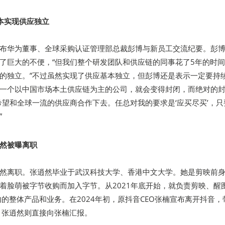
本实现供应独立
布华为董事、全球采购认证管理部总裁彭博与新员工交流纪要。彭
了巨大的不便，“但我们整个研发团队和供应链的同事花了5年的时
的独立。”不过虽然实现了供应基本独立，但彭博还是表示一定要持
一个以中国市场本土供应链为主的公司，就会变得封闭，而绝对的
希望和全球一流的供应商合作下去。任总对我的要求是‘应买尽买’，只
”
然被曝离职
然离职。张逍然毕业于武汉科技大学、香港中文大学。她是剪映前
着脸萌被字节收购而加入字节。从2021年底开始，就负责剪映、醒
在内的整体产品和业务。在2024年初，原抖音CEO张楠宣布离开抖音，
务，张逍然则直接向张楠汇报。