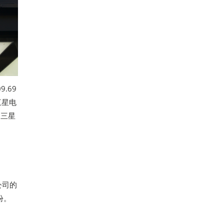
.69
三星电
，三星
公司的
份。