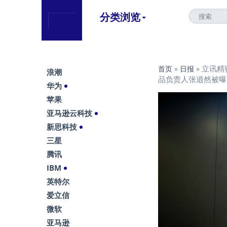
分类浏览
立讯精
首页
»
日报
»
浪潮
品负责人张逍然被曝
华为
苹果
亚马逊云科技
新思科技
三星
腾讯
IBM
英特尔
爱立信
微软
亚马逊