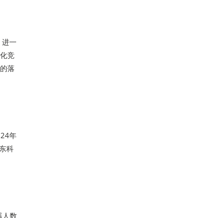
，进一
球化竞
面的落
24年
东科
器人数