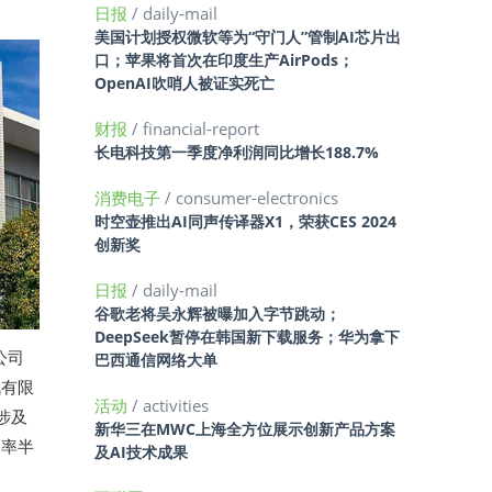
日报
/ daily-mail
美国计划授权微软等为“守门人”管制AI芯片出
口；苹果将首次在印度生产AirPods；
OpenAI吹哨人被证实死亡
财报
/ financial-report
长电科技第一季度净利润同比增长188.7%
消费电子
/ consumer-electronics
时空壶推出AI同声传译器X1，荣获CES 2024
创新奖
日报
/ daily-mail
谷歌老将吴永辉被曝加入字节跳动；
DeepSeek暂停在韩国新下载服务；华为拿下
公司
巴西通信网络大单
讯有限
活动
/ activities
涉及
新华三在MWC上海全方位展示创新产品方案
功率半
及AI技术成果