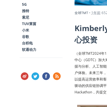
5G
推特
1年前
65
全球TMT
•
索尼
TUV莱茵
Kimbe
小米
谷歌
心投资
台积电
软通动力
（全球TMT2024年
中心（GDTC）加大
据与分析、人工智能
户体验。未来三年，
以提高运营效率和客
驱动的供应链协调平台M
Hackathon，