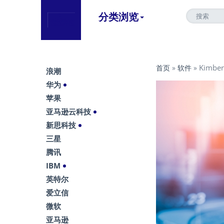
分类浏览
Kimb
首页
»
软件
»
浪潮
华为
苹果
亚马逊云科技
新思科技
三星
腾讯
IBM
英特尔
爱立信
微软
亚马逊