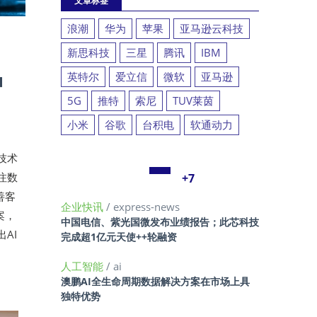
文章标签
浪潮
华为
苹果
亚马逊云科技
新思科技
三星
腾讯
IBM
中
英特尔
爱立信
微软
亚马逊
5G
推特
索尼
TUV莱茵
小米
谷歌
台积电
软通动力
字技术
注数
+7
善客
企业快讯
/ express-news
案，
中国电信、紫光国微发布业绩报告；此芯科技
AI
完成超1亿元天使++轮融资
人工智能
/ ai
澳鹏AI全生命周期数据解决方案在市场上具
独特优势