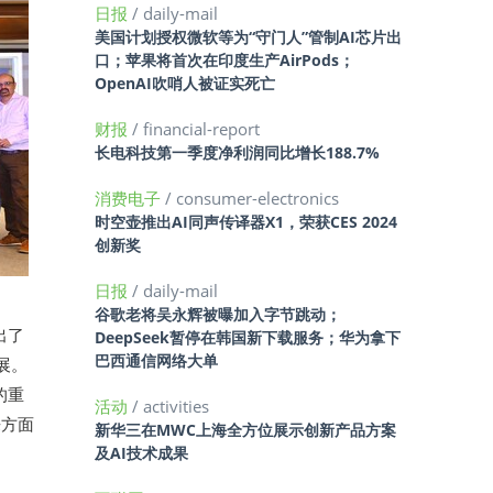
日报
/ daily-mail
美国计划授权微软等为“守门人”管制AI芯片出
口；苹果将首次在印度生产AirPods；
OpenAI吹哨人被证实死亡
财报
/ financial-report
长电科技第一季度净利润同比增长188.7%
消费电子
/ consumer-electronics
时空壶推出AI同声传译器X1，荣获CES 2024
创新奖
日报
/ daily-mail
谷歌老将吴永辉被曝加入字节跳动；
出了
DeepSeek暂停在韩国新下载服务；华为拿下
巴西通信网络大单
展。
的重
活动
/ activities
来方面
新华三在MWC上海全方位展示创新产品方案
及AI技术成果