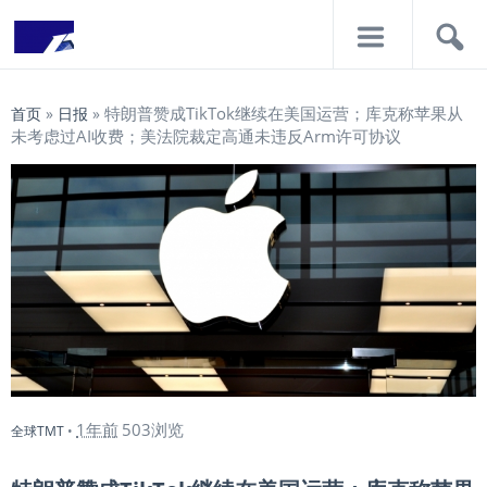
导
搜
航
索
特朗普赞成TikTok继续在美国运营；库克称苹果从
首页
»
日报
»
未考虑过AI收费；美法院裁定高通未违反Arm许可协议
1年前
503浏览
全球TMT
•