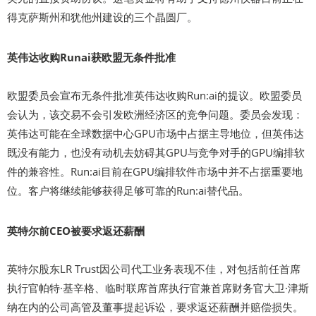
得克萨斯州和犹他州建设的三个晶圆厂。
英伟达收购Runai获欧盟无条件批准
欧盟委员会宣布无条件批准英伟达收购Run:ai的提议。欧盟委员
会认为，该交易不会引发欧洲经济区的竞争问题。委员会发现：
英伟达可能在全球数据中心GPU市场中占据主导地位，但英伟达
既没有能力，也没有动机去妨碍其GPU与竞争对手的GPU编排软
件的兼容性。Run:ai目前在GPU编排软件市场中并不占据重要地
位。客户将继续能够获得足够可靠的Run:ai替代品。
英特尔前CEO被要求返还薪酬
英特尔股东LR Trust因公司代工业务表现不佳，对包括前任首席
执行官帕特·基辛格、临时联席首席执行官兼首席财务官大卫·津斯
纳在内的公司高管及董事提起诉讼，要求返还薪酬并赔偿损失。