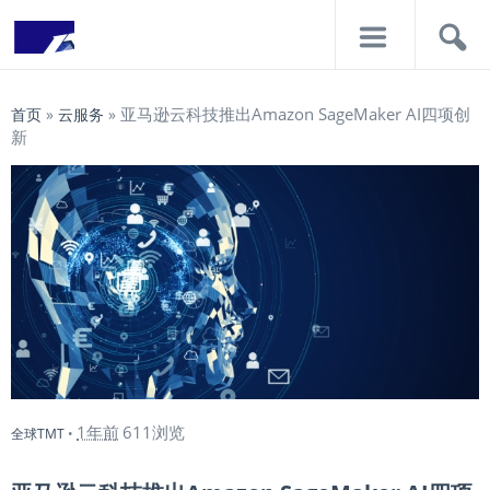
导
搜
航
索
亚马逊云科技推出Amazon SageMaker AI四项创
首页
»
云服务
»
新
1年前
611浏览
全球TMT
•