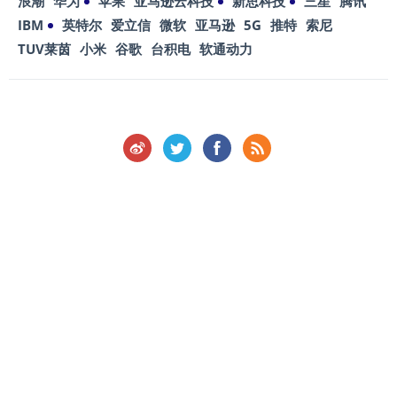
浪潮
华为
苹果
亚马逊云科技
新思科技
三星
腾讯
IBM
英特尔
爱立信
微软
亚马逊
5G
推特
索尼
TUV莱茵
小米
谷歌
台积电
软通动力