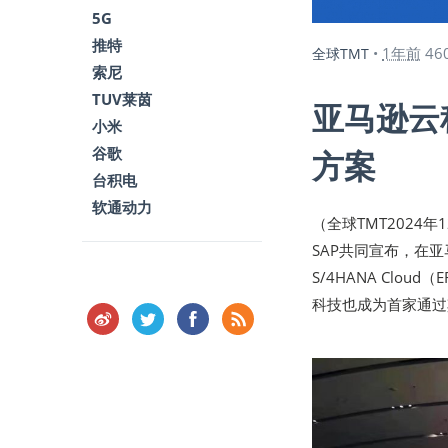
5G
推特
1年前
46
全球TMT
•
索尼
TUV莱茵
亚马逊云科
小米
谷歌
方案
台积电
软通动力
（全球TMT2024年
SAP共同宣布，在亚
S/4HANA Cl
科技也成为首家通过其