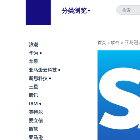
分类浏览
亚马逊云
首页
»
软件
»
浪潮
华为
苹果
亚马逊云科技
新思科技
三星
腾讯
IBM
英特尔
爱立信
微软
亚马逊