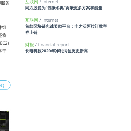
互联网
/ internet
I服务
同方股份为“低碳冬奥”贡献更多方案和能量
互联网
/ internet
首款区块链忠诚奖励平台：丰之沃阿拉订数字
件组
券上链
还将
EC2)
财报
/ financial-report
长电科技2020年净利润创历史新高
将于
QQ