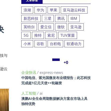
文章标签
浪潮
华为
苹果
亚马逊云科技
新思科技
三星
腾讯
IBM
决
英特尔
爱立信
微软
亚马逊
5G
推特
索尼
TUV莱茵
小米
谷歌
台积电
软通动力
科技与
+0
马逊云
企业快讯
/ express-news
中国电信、紫光国微发布业绩报告；此芯科技
完成超1亿元天使++轮融资
人工智能
/ ai
澳鹏AI全生命周期数据解决方案在市场上具
独特优势