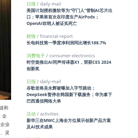
日报
/ daily-mail
美国计划授权微软等为“守门人”管制AI芯片出
口；苹果将首次在印度生产AirPods；
OpenAI吹哨人被证实死亡
财报
/ financial-report
长电科技第一季度净利润同比增长188.7%
消费电子
/ consumer-electronics
时空壶推出AI同声传译器X1，荣获CES 2024
创新奖
日报
/ daily-mail
谷歌老将吴永辉被曝加入字节跳动；
DeepSeek暂停在韩国新下载服务；华为拿下
巴西通信网络大单
链和
活动
/ activities
，企
新华三在MWC上海全方位展示创新产品方案
，企业
及AI技术成果
性、灵