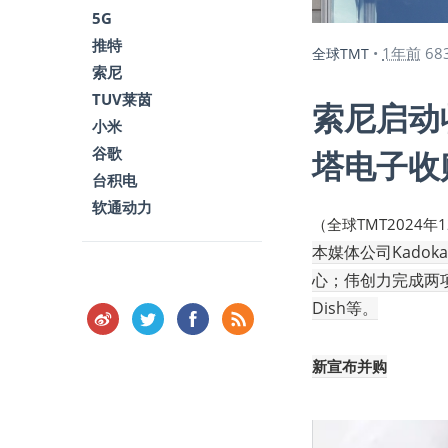
5G
推特
1年前
68
全球TMT
•
索尼
TUV莱茵
索尼启动
小米
谷歌
塔电子收
台积电
软通动力
（全球TMT2024年
本媒体公司Kadok
心；伟创力完成两项收
Dish等。
新宣布并购