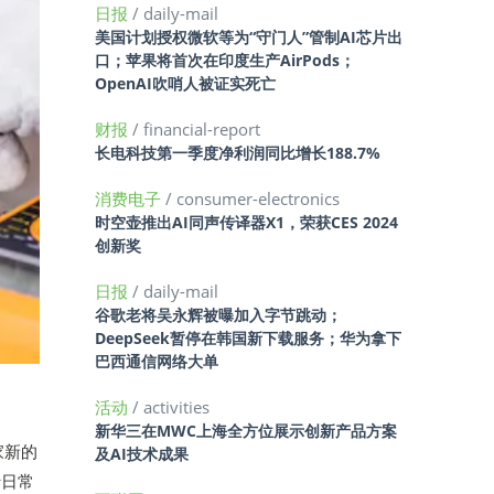
日报
/ daily-mail
美国计划授权微软等为“守门人”管制AI芯片出
口；苹果将首次在印度生产AirPods；
OpenAI吹哨人被证实死亡
财报
/ financial-report
长电科技第一季度净利润同比增长188.7%
消费电子
/ consumer-electronics
时空壶推出AI同声传译器X1，荣获CES 2024
创新奖
日报
/ daily-mail
谷歌老将吴永辉被曝加入字节跳动；
DeepSeek暂停在韩国新下载服务；华为拿下
巴西通信网络大单
活动
/ activities
新华三在MWC上海全方位展示创新产品方案
家新的
及AI技术成果
行日常