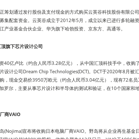
正筹划通过发行股份及支付现金的方式购买云英谷科技股份有限公
募集配套资金。云英谷成立于2012年5月，成立以来已进行多轮融
江产业基金合伙企业、华为旗下哈勃投资、京东方、高通等。
收购汇顶旗下芯片设计公司
公司斥资40亿卢比（约合人民币3.28亿元），从中国汇顶科技手中，收购
公司Dream Chip Technologies(DCT)。DCT于2020年8月被
，现金交易价3950万欧元（约合人民币3.04亿元），现有72名员
印度班加罗尔，主要从事芯片设计和半导体的测试和验证，在10个国家和
商VAIO
(Nojima)宣布将收购日本电脑厂商VAIO。野岛将从企业再生基金