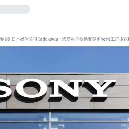
动收购日本媒体公司Kadokawa；塔塔电子收购和硕iPhone工厂多