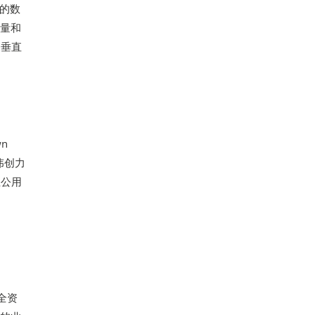
力的数
热量和
及垂直
wn
伟创力
至公用
全资