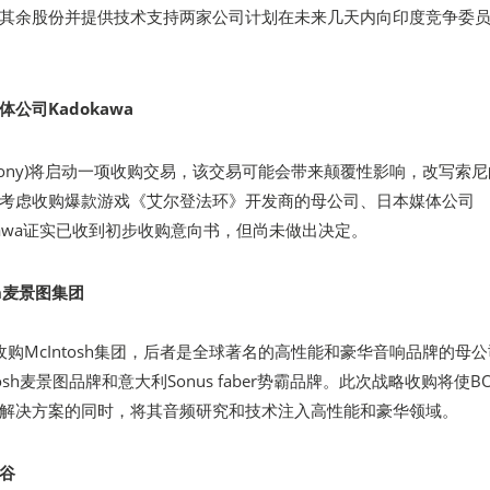
其余股份并提供技术支持两家公司计划在未来几天内向印度竞争委
公司Kadokawa
Sony)将启动一项收购交易，该交易可能会带来颠覆性影响，改写索
考虑收购爆款游戏《艾尔登法环》开发商的母公司、日本媒体公司
adokawa证实已收到初步收购意向书，但尚未做出决定。
sh麦景图集团
收购McIntosh集团，后者是全球著名的高性能和豪华音响品牌的母
osh麦景图品牌和意大利Sonus faber势霸品牌。此次战略收购将使BO
解决方案的同时，将其音频研究和技术注入高性能和豪华领域。
谷