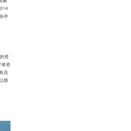
年由索
14
股份并
体的资
式字体资
有员
以期