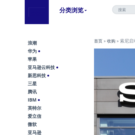
分类浏览
索尼启
首页
»
收购
»
浪潮
华为
苹果
亚马逊云科技
新思科技
三星
腾讯
IBM
英特尔
爱立信
微软
亚马逊