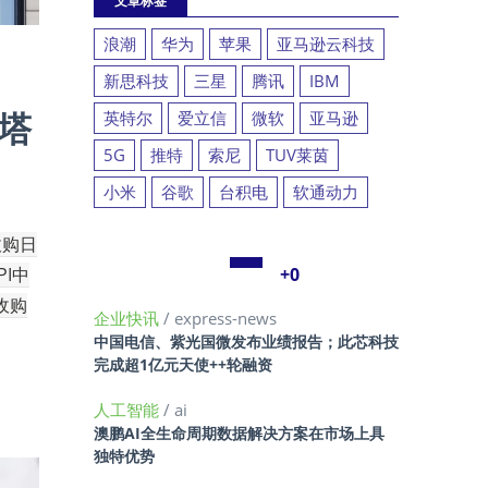
文章标签
浪潮
华为
苹果
亚马逊云科技
新思科技
三星
腾讯
IBM
；塔
英特尔
爱立信
微软
亚马逊
5G
推特
索尼
TUV莱茵
小米
谷歌
台积电
软通动力
收购日
PI中
+0
收购
企业快讯
/ express-news
中国电信、紫光国微发布业绩报告；此芯科技
完成超1亿元天使++轮融资
人工智能
/ ai
澳鹏AI全生命周期数据解决方案在市场上具
独特优势