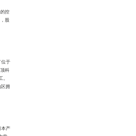
司的控
资，股
了位于
汇顶科
工。
地区拥
日本产