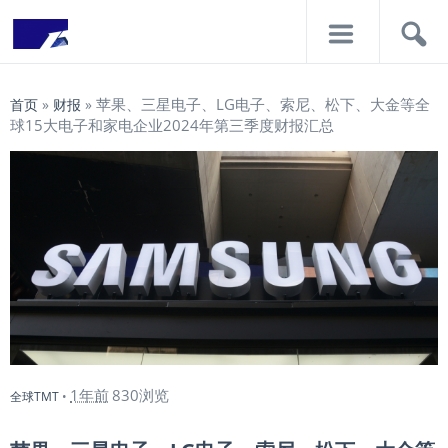
导
搜
航
索
苹果、三星电子、LG电子、索尼、松下、大金等全
首页
»
财报
»
球15大电子和家电企业2024年第三季度财报汇总
1年前
830浏览
全球TMT
•