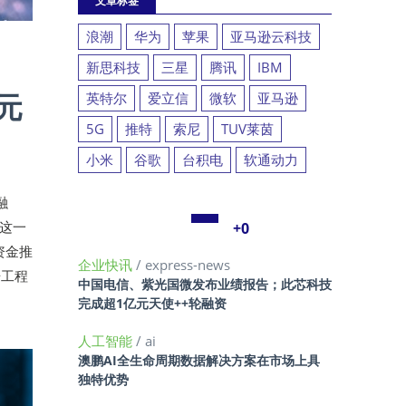
文章标签
浪潮
华为
苹果
亚马逊云科技
新思科技
三星
腾讯
IBM
美元
英特尔
爱立信
微软
亚马逊
5G
推特
索尼
TUV莱茵
小米
谷歌
台积电
软通动力
融
在这一
+0
资金推
企业快讯
/ express-news
据工程
中国电信、紫光国微发布业绩报告；此芯科技
完成超1亿元天使++轮融资
人工智能
/ ai
澳鹏AI全生命周期数据解决方案在市场上具
独特优势