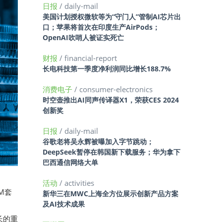
日报
/ daily-mail
美国计划授权微软等为“守门人”管制AI芯片出
口；苹果将首次在印度生产AirPods；
OpenAI吹哨人被证实死亡
财报
/ financial-report
长电科技第一季度净利润同比增长188.7%
消费电子
/ consumer-electronics
时空壶推出AI同声传译器X1，荣获CES 2024
创新奖
日报
/ daily-mail
谷歌老将吴永辉被曝加入字节跳动；
DeepSeek暂停在韩国新下载服务；华为拿下
巴西通信网络大单
活动
/ activities
M套
新华三在MWC上海全方位展示创新产品方案
及AI技术成果
、
增长的重