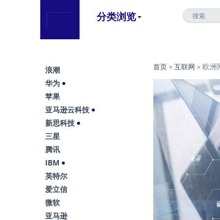
分类浏览
欧洲网
首页
»
互联网
»
浪潮
华为
苹果
亚马逊云科技
新思科技
三星
腾讯
IBM
英特尔
爱立信
微软
亚马逊