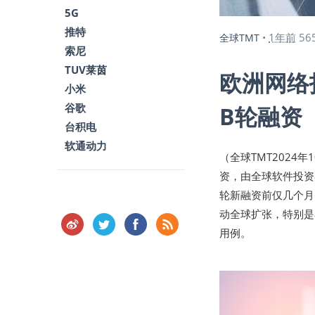
5G
推特
1年前
56
全球TMT
•
索尼
TUV莱茵
欧洲网络技
小米
谷歌
B轮融资
台积电
软通动力
（全球TMT2024年
资，由全球软件投资者In
轮新融资前仅几个月
动全球扩张，特别是
用例。