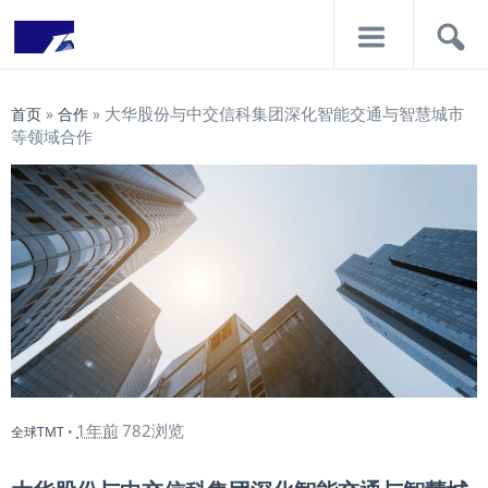
导
搜
航
索
大华股份与中交信科集团深化智能交通与智慧城市
首页
»
合作
»
等领域合作
1年前
782浏览
全球TMT
•