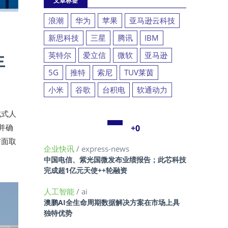
文章标签
浪潮
华为
苹果
亚马逊云科技
新思科技
三星
腾讯
IBM
生
英特尔
爱立信
微软
亚马逊
5G
推特
索尼
TUV莱茵
小米
谷歌
台积电
软通动力
成式人
并确
+0
方面取
企业快讯
/ express-news
中国电信、紫光国微发布业绩报告；此芯科技
完成超1亿元天使++轮融资
人工智能
/ ai
澳鹏AI全生命周期数据解决方案在市场上具
独特优势