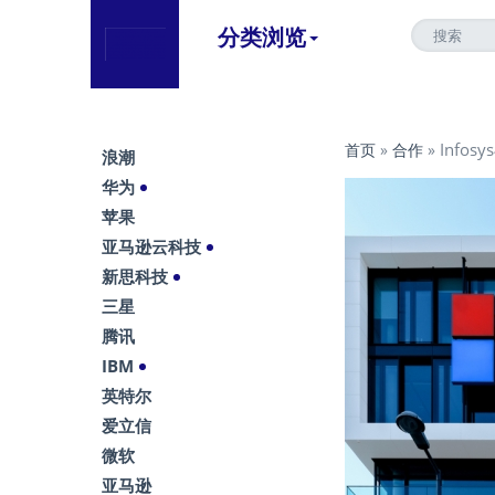
分类浏览
Info
首页
»
合作
»
浪潮
华为
苹果
亚马逊云科技
新思科技
三星
腾讯
IBM
英特尔
爱立信
微软
亚马逊