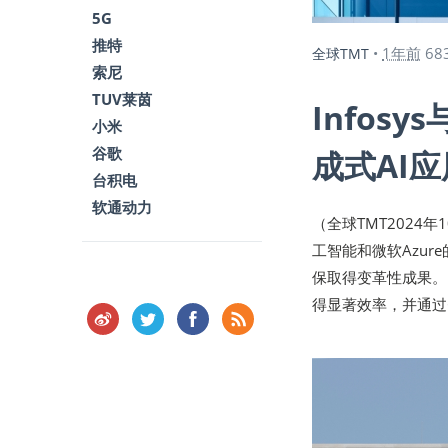
5G
推特
1年前
68
全球TMT
•
索尼
TUV莱茵
Infos
小米
谷歌
成式AI应
台积电
软通动力
（全球TMT2024
工智能和微软Azu
保取得变革性成果。In
得显著效率，并通过